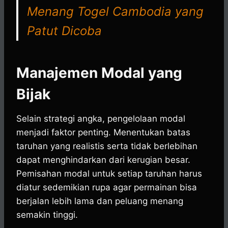
Menang Togel Cambodia yang
Patut Dicoba
Manajemen Modal yang
Bijak
Selain strategi angka, pengelolaan modal
menjadi faktor penting. Menentukan batas
taruhan yang realistis serta tidak berlebihan
dapat menghindarkan dari kerugian besar.
Pemisahan modal untuk setiap taruhan harus
diatur sedemikian rupa agar permainan bisa
berjalan lebih lama dan peluang menang
semakin tinggi.