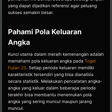
yang dapat dijadikan referensi agar peluang
sukses semakin besar.
Pahami Pola Keluaran
Angka
Kunci utama dalam meraih kemenangan adalah
memahami pola keluaran angka pada
Togel
Fujian 23
. Setiap periode keluaran memiliki
karakteristik tersendiri yang bisa dianalisis
secara statistik. Melakukan pencatatan angka-
angka yang keluar dalam beberapa periode
terakhir bisa membantu menemukan pola
angka yang sering muncul maupun jarang
muncul.