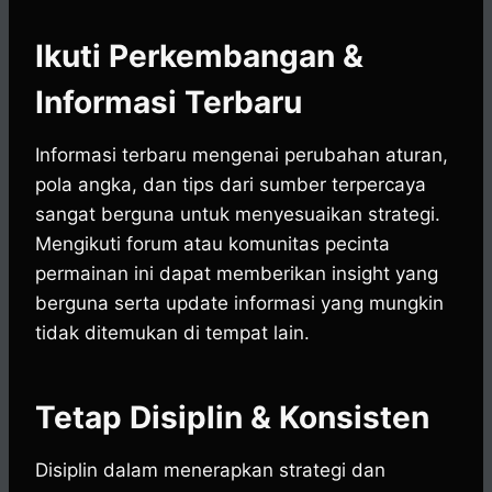
Ikuti Perkembangan &
Informasi Terbaru
Informasi terbaru mengenai perubahan aturan,
pola angka, dan tips dari sumber terpercaya
sangat berguna untuk menyesuaikan strategi.
Mengikuti forum atau komunitas pecinta
permainan ini dapat memberikan insight yang
berguna serta update informasi yang mungkin
tidak ditemukan di tempat lain.
Tetap Disiplin & Konsisten
Disiplin dalam menerapkan strategi dan