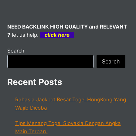
NEED BACKLINK HIGH QUALITY and RELEVANT
?
let us help.
click here
Search
Search
Recent Posts
Rahasia Jackpot Besar Togel HongKong Yang
Wajib Dicoba
Tips Menang Togel Slovakia Dengan Angka
Main Terbaru