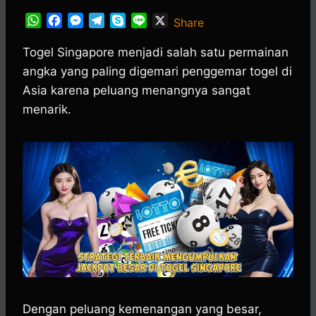
W
F
M
T
S
L
X
Share
h
a
e
e
k
i
a
c
s
l
y
n
Togel Singapore menjadi salah satu permainan
t
e
s
e
p
e
angka yang paling digemari penggemar togel di
s
b
e
g
e
Asia karena peluang menangnya sangat
A
o
n
r
menarik.
p
o
g
a
p
k
e
m
r
Dengan peluang kemenangan yang besar,