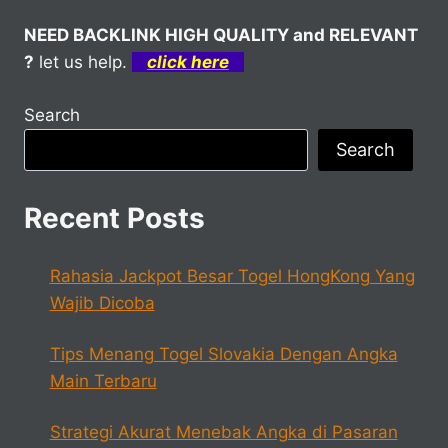
NEED BACKLINK HIGH QUALITY and RELEVANT
?
let us help.
click here
Search
Search
Recent Posts
Rahasia Jackpot Besar Togel HongKong Yang
Wajib Dicoba
Tips Menang Togel Slovakia Dengan Angka
Main Terbaru
Strategi Akurat Menebak Angka di Pasaran