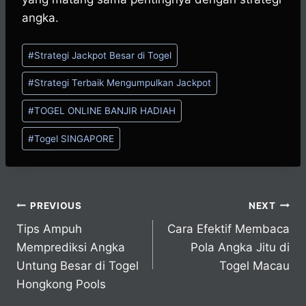
angka.
Post
#
Strategi Jackpot Besar di Togel
Tags:
#
Strategi Terbaik Mengumpulkan Jackpot
#
TOGEL ONLINE BANJIR HADIAH
#
Togel SINGAPORE
Post
PREVIOUS
NEXT
Tips Ampuh
Cara Efektif Membaca
navigation
Memprediksi Angka
Pola Angka Jitu di
Untung Besar di Togel
Togel Macau
Hongkong Pools