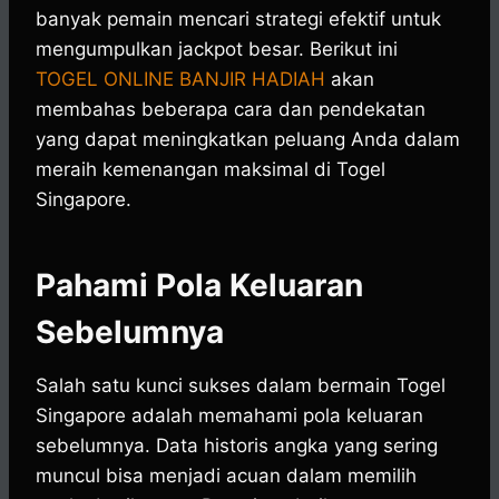
banyak pemain mencari strategi efektif untuk
mengumpulkan jackpot besar. Berikut ini
TOGEL ONLINE BANJIR HADIAH
akan
membahas beberapa cara dan pendekatan
yang dapat meningkatkan peluang Anda dalam
meraih kemenangan maksimal di Togel
Singapore.
Pahami Pola Keluaran
Sebelumnya
Salah satu kunci sukses dalam bermain Togel
Singapore adalah memahami pola keluaran
sebelumnya. Data historis angka yang sering
muncul bisa menjadi acuan dalam memilih