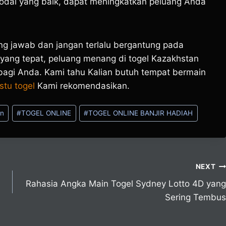
odal yang baik, dapat meningkatkan peluang Anda
ng jawab dan jangan terlalu bergantung pada
ang tepat, peluang menang di togel Kazakhstan
gi Anda. Kami tahu Kalian butuh tempat bermain
stu togel
Kami rekomendasikan.
an
#
TOGEL ONLINE
#
TOGEL ONLINE BANJIR HADIAH
NEXT
Rahasia Angka Main Togel Sydney Lotto 4D yang
Sering Tembus