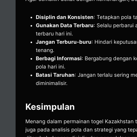
Disiplin dan Konsisten
: Tetapkan pola t
Gunakan Data Terbaru
: Selalu perbarui
terbaru hari ini.
Jangan Terburu-buru
: Hindari keputusa
tenang.
Berbagi Informasi
: Bergabung dengan ko
pola hari ini.
Batasi Taruhan
: Jangan terlalu sering m
diminimalisir.
Kesimpulan
Menang dalam permainan togel Kazakhstan t
juga pada analisis pola dan strategi yang tep