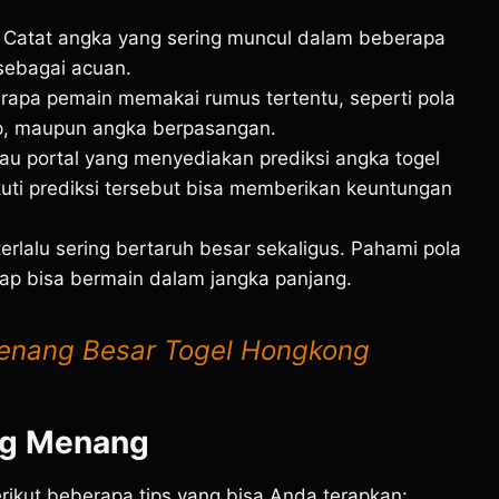
: Catat angka yang sering muncul dalam beberapa
 sebagai acuan.
erapa pemain memakai rumus tertentu, seperti pola
ap, maupun angka berpasangan.
tau portal yang menyediakan prediksi angka togel
ikuti prediksi tersebut bisa memberikan keuntungan
terlalu sering bertaruh besar sekaligus. Pahami pola
tap bisa bermain dalam jangka panjang.
enang Besar Togel Hongkong
ng Menang
ikut beberapa tips yang bisa Anda terapkan: