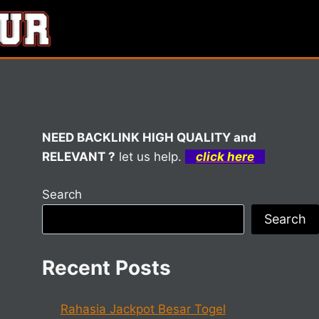
NEED BACKLINK HIGH QUALITY and
RELEVANT ?
let us help.
click here
Search
Search
Recent Posts
Rahasia Jackpot Besar Togel