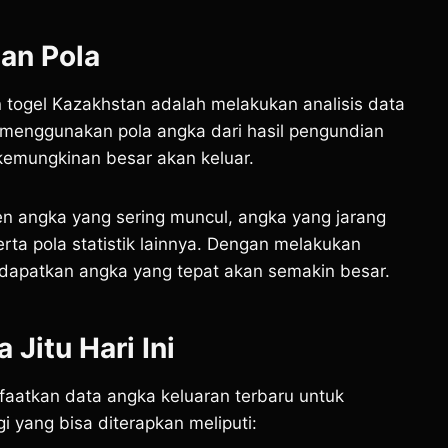
dan Pola
togel Kazakhstan adalah melakukan analisis data
menggunakan pola angka dari hasil pengundian
emungkinan besar akan keluar.
tren angka yang sering muncul, angka yang jarang
rta pola statistik lainnya. Dengan melakukan
ndapatkan angka yang tepat akan semakin besar.
Jitu Hari Ini
nfaatkan data angka keluaran terbaru untuk
 yang bisa diterapkan meliputi: