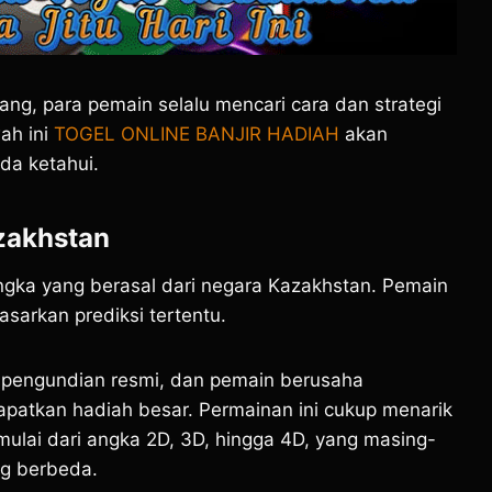
g, para pemain selalu mencari cara dan strategi
ah ini
TOGEL ONLINE BANJIR HADIAH
akan
da ketahui.
zakhstan
gka yang berasal dari negara Kazakhstan. Pemain
sarkan prediksi tertentu.
il pengundian resmi, dan pemain berusaha
patkan hadiah besar. Permainan ini cukup menarik
ulai dari angka 2D, 3D, hingga 4D, yang masing-
ng berbeda.