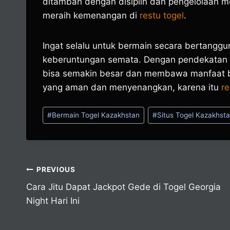
ditambah dengan disiplin dan pengelolaan m
meraih kemenangan di
restu togel
.
Ingat selalu untuk bermain secara bertanggu
keberuntungan semata. Dengan pendekatan y
bisa semakin besar dan membawa manfaat ba
yang aman dan menyenangkan, karena itu
re
Post
#
Bermain Togel Kazakhstan
#
Situs Togel Kazakhst
Tags:
Post
PREVIOUS
Cara Jitu Dapat Jackpot Gede di Togel Georgia
navigation
Night Hari Ini