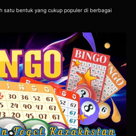
 satu bentuk yang cukup populer di berbagai