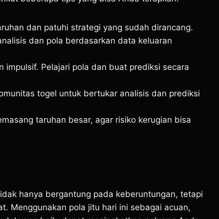
aruhan dan patuhi strategi yang sudah dirancang.
 analisis dan pola berdasarkan data keluaran
n impulsif. Pelajari pola dan buat prediksi secara
munitas togel untuk bertukar analisis dan prediksi
emasang taruhan besar, agar risiko kerugian bisa
idak hanya bergantung pada keberuntungan, tetapi
at. Menggunakan pola jitu hari ini sebagai acuan,