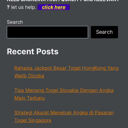
?
let us help.
click here
Search
Search
Recent Posts
Rahasia Jackpot Besar Togel HongKong Yang
Wajib Dicoba
Tips Menang Togel Slovakia Dengan Angka
Main Terbaru
Strategi Akurat Menebak Angka di Pasaran
Togel Singapore