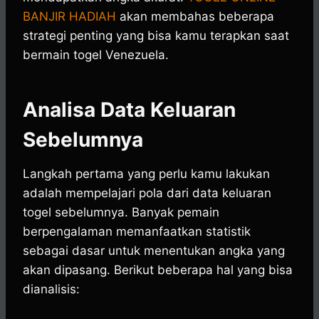
BANJIR HADIAH
akan membahas beberapa
strategi penting yang bisa kamu terapkan saat
bermain togel Venezuela.
Analisa Data Keluaran
Sebelumnya
Langkah pertama yang perlu kamu lakukan
adalah mempelajari pola dari data keluaran
togel sebelumnya. Banyak pemain
berpengalaman memanfaatkan statistik
sebagai dasar untuk menentukan angka yang
akan dipasang. Berikut beberapa hal yang bisa
dianalisis: