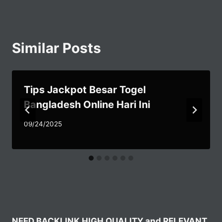
Similar Posts
Tips Jackpot Besar Togel
Bangladesh Online Hari Ini
09/24/2025
NEED BACKLINK HIGH QUALITY and RELEVANT