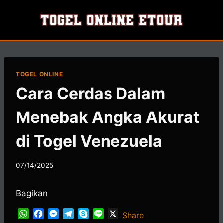
Skip
to
content
TOGEL ONLINE
Cara Cerdas Dalam
Menebak Angka Akurat
di Togel Venezuela
07/14/2025
Bagikan
W
F
M
T
S
L
X
Share