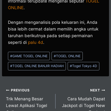
informasi terupdate mengenai seputar
TOGEL
ONLINE
.
Dengan menganalisis pola keluaran ini, Anda
bisa lebih cermat dalam memilih angka untuk
taruhan berikutnya pada setiap permainan
seperti di
palu 4d
.
Post
#
GAME TOGEL ONLINE
#
TOGEL ONLINE
Tags:
#
TOGEL ONLINE BANJIR HADIAH
#
Togel Tokyo 4D
Post
PREVIOUS
NEXT
Trik Menang Besar
Cara Mudah Dapat
navigation
Lewat Aplikasi Togel
Jackpot di Togel New