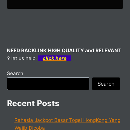
NEED BACKLINK HIGH QUALITY and RELEVANT
?
let us help.
click here
Search
Search
Recent Posts
Rahasia Jackpot Besar Togel HongKong Yang
Wajib Dicoba