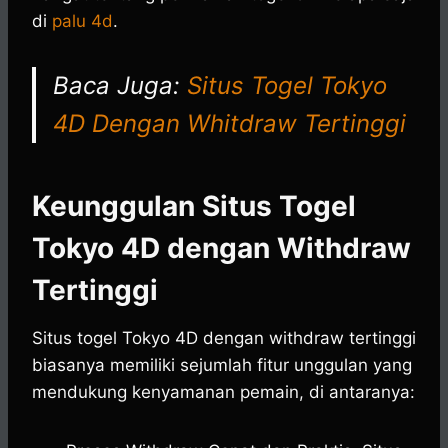
di
palu 4d
.
Baca Juga:
Situs Togel Tokyo
4D Dengan Whitdraw Tertinggi
Keunggulan Situs Togel
Tokyo 4D dengan Withdraw
Tertinggi
Situs togel Tokyo 4D dengan withdraw tertinggi
biasanya memiliki sejumlah fitur unggulan yang
mendukung kenyamanan pemain, di antaranya: