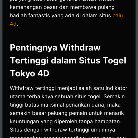
kemenangan besar dan membawa pulang
hadiah fantastis yang ada di dalam situs
palu
4d
.
Pentingnya Withdraw
Tertinggi dalam Situs Togel
Tokyo 4D
Withdraw tertinggi menjadi salah satu indikator
utama terbaiknya sebuah situs togel. Semakin
tinggi batas maksimal penarikan dana, maka
semakin besar peluang pemain untuk menarik
keuntungan yang diperoleh tanpa hambatan.
Situs dengan withdraw tertinggi umumnya