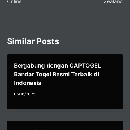
Online
Zealand
Similar Posts
Bergabung dengan CAPTOGEL
Bandar Togel Resmi Terbaik di
Indonesia
05/16/2025