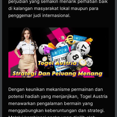
perjudian yang semakin menarik perhatian baik
s
b
e
g
e
di kalangan masyarakat lokal maupun para
A
o
n
r
penggemar judi internasional.
p
o
g
a
p
k
e
m
r
Dengan keunikan mekanisme permainan dan
potensi hadiah yang menjanjikan, Togel Austria
menawarkan pengalaman bermain yang
menggabungkan keberuntungan dan strategi.