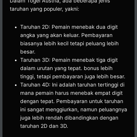
Dalam Togel Austria, ada beberapa jenis
taruhan yang populer, yakni:
Taruhan 2D: Pemain menebak dua digit
angka yang akan keluar. Pembayaran
biasanya lebih kecil tetapi peluang lebih
besar.
Taruhan 3D: Pemain menebak tiga digit
dalam urutan yang tepat. bonus lebih
tinggi, tetapi pembayaran juga lebih besar.
Taruhan 4D: Ini adalah taruhan tertinggi di
mana pemain harus menebak empat digit
dengan tepat. Pembayaran untuk taruhan
ini sangat menggiurkan, namun peluangnya
juga lebih rendah dibandingkan dengan
taruhan 2D dan 3D.