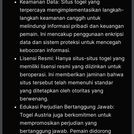
Keamanan Data: Situs togel yang
terpercaya mengimplementasikan langkah-
langkah keamanan canggih untuk
melindungi informasi pribadi dan keuangan
pemain. Ini mencakup penggunaan enkripsi
data dan sistem proteksi untuk mencegah
kebocoran informasi.
Lisensi Resmi: Hanya situs-situs togel yang
memiliki lisensi resmi yang diizinkan untuk
beroperasi. Ini memberikan jaminan bahwa
situs tersebut telah memenuhi standar
yang ditetapkan oleh otoritas yang
berwenang.
Edukasi Perjudian Bertanggung Jawab:
Togel Austria juga berkomitmen untuk
mempromosikan perjudian yang
bertanggung jawab. Pemain didorong