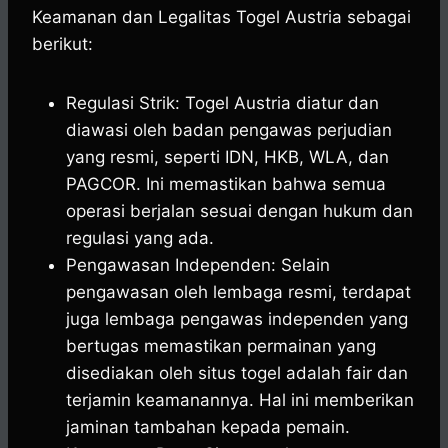
Keamanan dan Legalitas Togel Austria sebagai
berikut:
Regulasi Strik: Togel Austria diatur dan
diawasi oleh badan pengawas perjudian
yang resmi, seperti IDN, HKB, WLA, dan
PAGCOR. Ini memastikan bahwa semua
operasi berjalan sesuai dengan hukum dan
regulasi yang ada.
Pengawasan Independen: Selain
pengawasan oleh lembaga resmi, terdapat
juga lembaga pengawas independen yang
bertugas memastikan permainan yang
disediakan oleh situs togel adalah fair dan
terjamin keamanannya. Hal ini memberikan
jaminan tambahan kepada pemain.