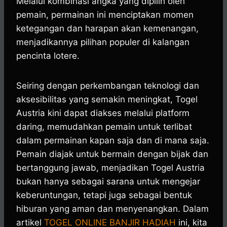
Melalui kombinasi angka yang dipilih oleh
pemain, permainan ini menciptakan momen
ketegangan dan harapan akan kemenangan,
menjadikannya pilihan populer di kalangan
pencinta lotere.
Seiring dengan perkembangan teknologi dan
aksesibilitas yang semakin meningkat, Togel
Austria kini dapat diakses melalui platform
daring, memudahkan pemain untuk terlibat
dalam permainan kapan saja dan di mana saja.
Pemain diajak untuk bermain dengan bijak dan
bertanggung jawab, menjadikan Togel Austria
bukan hanya sebagai sarana untuk mengejar
keberuntungan, tetapi juga sebagai bentuk
hiburan yang aman dan menyenangkan. Dalam
artikel
TOGEL ONLINE BANJIR HADIAH
ini, kita