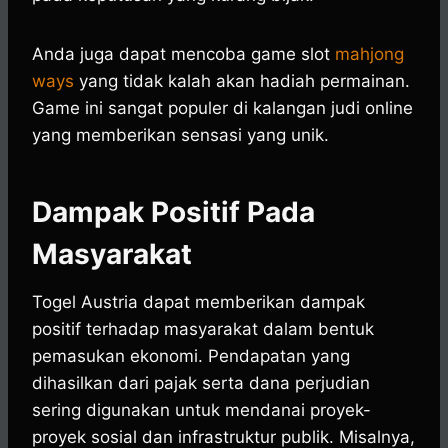
Anda juga dapat mencoba game slot
mahjong
ways
yang tidak kalah akan hadiah permainan.
Game ini sangat populer di kalangan judi online
yang memberikan sensasi yang unik.
Dampak Positif Pada
Masyarakat
Togel Austria dapat memberikan dampak
positif terhadap masyarakat dalam bentuk
pemasukan ekonomi. Pendapatan yang
dihasilkan dari pajak serta dana perjudian
sering digunakan untuk mendanai proyek-
proyek sosial dan infrastruktur publik. Misalnya,