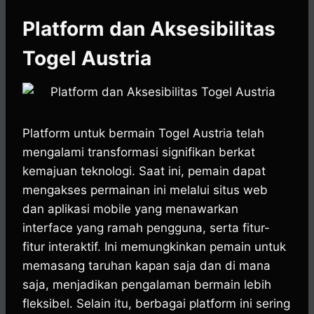
Platform dan Aksesibilitas
Togel Austria
Platform untuk bermain Togel Austria telah
mengalami transformasi signifikan berkat
kemajuan teknologi. Saat ini, pemain dapat
mengakses permainan ini melalui situs web
dan aplikasi mobile yang menawarkan
interface yang ramah pengguna, serta fitur-
fitur interaktif. Ini memungkinkan pemain untuk
memasang taruhan kapan saja dan di mana
saja, menjadikan pengalaman bermain lebih
fleksibel. Selain itu, berbagai platform ini sering