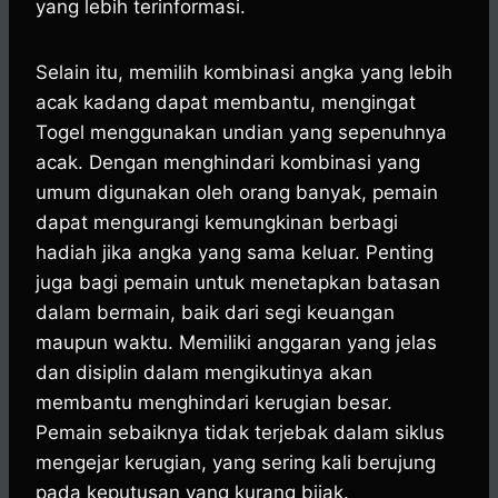
yang lebih terinformasi.
Selain itu, memilih kombinasi angka yang lebih
acak kadang dapat membantu, mengingat
Togel menggunakan undian yang sepenuhnya
acak. Dengan menghindari kombinasi yang
umum digunakan oleh orang banyak, pemain
dapat mengurangi kemungkinan berbagi
hadiah jika angka yang sama keluar. Penting
juga bagi pemain untuk menetapkan batasan
dalam bermain, baik dari segi keuangan
maupun waktu. Memiliki anggaran yang jelas
dan disiplin dalam mengikutinya akan
membantu menghindari kerugian besar.
Pemain sebaiknya tidak terjebak dalam siklus
mengejar kerugian, yang sering kali berujung
pada keputusan yang kurang bijak. ​