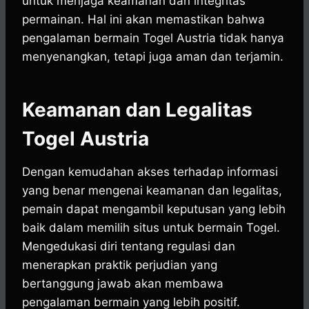
untuk menjaga keamanan dan integritas
permainan.​ Hal ini akan memastikan bahwa
pengalaman bermain Togel Austria tidak hanya
menyenangkan, tetapi juga aman dan terjamin.
Keamanan dan Legalitas
Togel Austria
Dengan kemudahan akses terhadap informasi
yang benar mengenai keamanan dan legalitas,
pemain dapat mengambil keputusan yang lebih
baik dalam memilih situs untuk bermain Togel.
Mengedukasi diri tentang regulasi dan
menerapkan praktik perjudian yang
bertanggung jawab akan membawa
pengalaman bermain yang lebih positif.