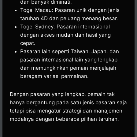
dan banyak diminati.
Togel Macau: Pasaran unik dengan jenis
taruhan 4D dan peluang menang besar.
Togel Sydney: Pasaran internasional
dengan akses mudah dan hasil yang
cepat.
Pasaran lain seperti Taiwan, Japan, dan
pasaran internasional lain yang lengkap
dan memungkinkan pemain menjelajah
beragam variasi permainan.
Dengan pasaran yang lengkap, pemain tak
hanya bergantung pada satu jenis pasaran saja
tetapi bisa mengatur strategi dan manajemen
modalnya dengan beberapa pilihan taruhan.