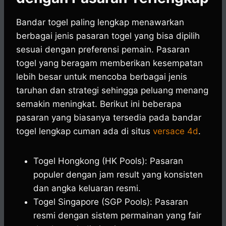
Bandar togel paling lengkap menawarkan
berbagai jenis pasaran togel yang bisa dipilih
sesuai dengan preferensi pemain. Pasaran
togel yang beragam memberikan kesempatan
lebih besar untuk mencoba berbagai jenis
taruhan dan strategi sehingga peluang menang
semakin meningkat. Berikut ini beberapa
pasaran yang biasanya tersedia pada bandar
togel lengkap cuman ada di situs
versace 4d
.
Togel Hongkong (HK Pools): Pasaran
populer dengan jam result yang konsisten
dan angka keluaran resmi.
Togel Singapore (SGP Pools): Pasaran
resmi dengan sistem permainan yang fair