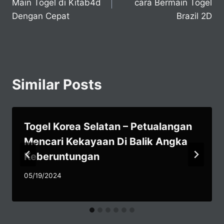
Main Togel di Kitab4d
cara Bermain Togel
Dengan Cepat
Brazil 2D
Similar Posts
Togel Korea Selatan – Petualangan
Mencari Kekayaan Di Balik Angka
Keberuntungan
05/19/2024