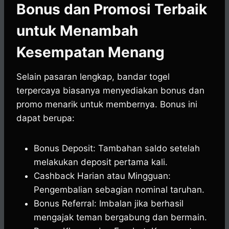
Bonus dan Promosi Terbaik
untuk Menambah
Kesempatan Menang
Selain pasaran lengkap, bandar togel
terpercaya biasanya menyediakan bonus dan
promo menarik untuk membernya. Bonus ini
dapat berupa:
Bonus Deposit: Tambahan saldo setelah
melakukan deposit pertama kali.
Cashback Harian atau Mingguan:
Pengembalian sebagian nominal taruhan.
Bonus Referral: Imbalan jika berhasil
mengajak teman bergabung dan bermain.