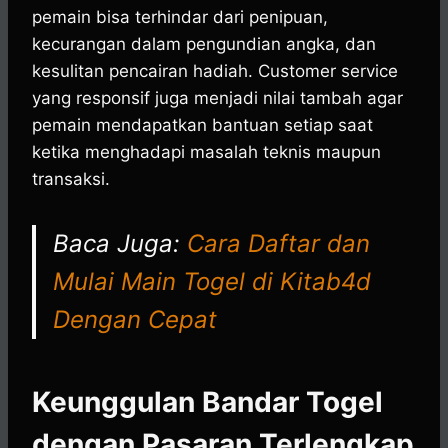
pemain bisa terhindar dari penipuan,
kecurangan dalam pengundian angka, dan
kesulitan pencairan hadiah. Customer service
yang responsif juga menjadi nilai tambah agar
pemain mendapatkan bantuan setiap saat
ketika menghadapi masalah teknis maupun
transaksi.
Baca Juga:
Cara Daftar dan
Mulai Main Togel di Kitab4d
Dengan Cepat
Keunggulan Bandar Togel
dengan Pasaran Terlengkap