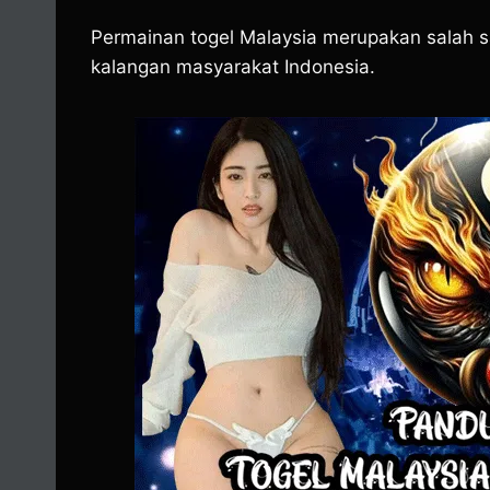
h
a
e
e
k
i
a
c
s
l
y
n
Permainan togel Malaysia merupakan salah sa
t
e
s
e
p
e
kalangan masyarakat Indonesia.
s
b
e
g
e
A
o
n
r
p
o
g
a
p
k
e
m
r