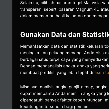
Selain itu, pilihlah pasaran togel Malaysia y
transparan, seperti pasaran Magnum 4D ata
dalam memantau hasil keluaran dan menganal
Gunakan Data dan Statisti
Memanfaatkan data dan statistik keluaran t
meningkatkan peluang menang. Anda bisa me
berbagai situs terpercaya yang menyediakan u
Dengan menganalisis angka-angka yang serin
membuat prediksi yang lebih tepat di
asen to
Misalnya, analisis angka ganjil-genap, angka
dapat membantu Anda memilih angka yang leb
dipengaruhi banyak faktor keberuntungan, m
keuntungan tersendiri bagi pemain.