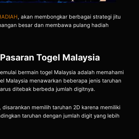
HADIAH
, akan membongkar berbagai strategi jitu
enangan besar dan membawa pulang hadiah
 Pasaran Togel Malaysia
memulai bermain togel Malaysia adalah memahami
ogel Malaysia menawarkan beberapa jenis taruhan
arus ditebak berbeda jumlah digitnya.
, disarankan memilih taruhan 2D karena memiliki
ingkan taruhan dengan jumlah digit yang lebih