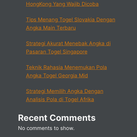
HongKong Yang Wajib Dicoba
Tips Menang Togel Slovakia Dengan
Angka Main Terbaru
Strategi Akurat Menebak Angka di
Pasaran Togel Singapore
Teknik Rahasia Menemukan Pola
Angka Togel Georgia Mid
Strategi Memilih Angka Dengan
Analisis Pola di Togel Afrika
Recent Comments
No comments to show.