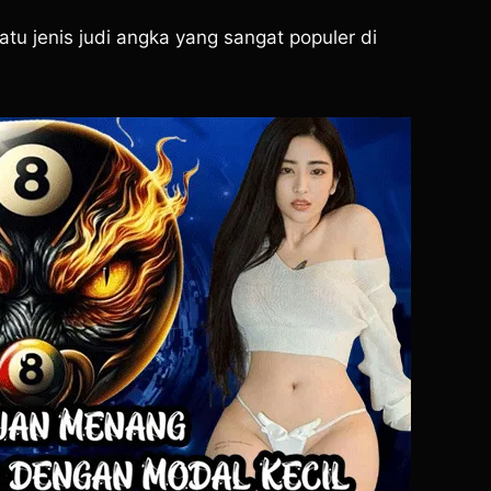
tu jenis judi angka yang sangat populer di