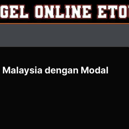
 Malaysia dengan Modal