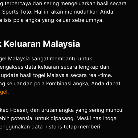
ang terpercaya dan sering mengeluarkan hasil secara
u Sports Toto. Hal ini akan memudahkan Anda
isis pola angka yang keluar sebelumnya.
k Keluaran Malaysia
ogel Malaysia sangat membantu untuk
ngakses data keluaran secara lengkap dari
pdate hasil togel Malaysia secara real-time.
g keluar dan pola kombinasi angka, Anda dapat
gel
.
 kecil-besar, dan urutan angka yang sering muncul
ih potensial untuk dipasang. Meski hasil togel
enggunakan data historis tetap memberi