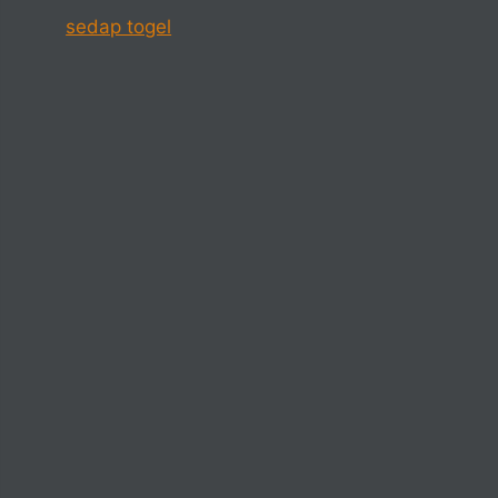
sedap togel