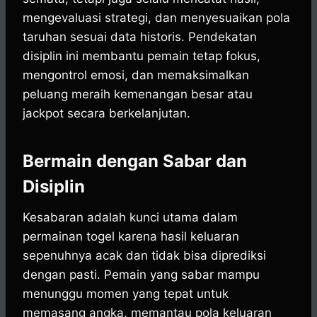
mengevaluasi strategi, dan menyesuaikan pola
taruhan sesuai data historis. Pendekatan
disiplin ini membantu pemain tetap fokus,
mengontrol emosi, dan memaksimalkan
peluang meraih kemenangan besar atau
jackpot secara berkelanjutan.
Bermain dengan Sabar dan
Disiplin
Kesabaran adalah kunci utama dalam
permainan togel karena hasil keluaran
sepenuhnya acak dan tidak bisa diprediksi
dengan pasti. Pemain yang sabar mampu
menunggu momen yang tepat untuk
memasang angka, memantau pola keluaran