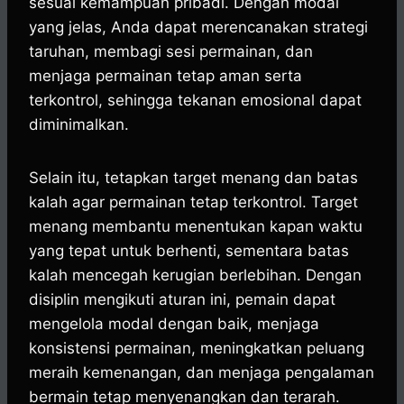
sesuai kemampuan pribadi. Dengan modal
yang jelas, Anda dapat merencanakan strategi
taruhan, membagi sesi permainan, dan
menjaga permainan tetap aman serta
terkontrol, sehingga tekanan emosional dapat
diminimalkan.
Selain itu, tetapkan target menang dan batas
kalah agar permainan tetap terkontrol. Target
menang membantu menentukan kapan waktu
yang tepat untuk berhenti, sementara batas
kalah mencegah kerugian berlebihan. Dengan
disiplin mengikuti aturan ini, pemain dapat
mengelola modal dengan baik, menjaga
konsistensi permainan, meningkatkan peluang
meraih kemenangan, dan menjaga pengalaman
bermain tetap menyenangkan dan terarah.