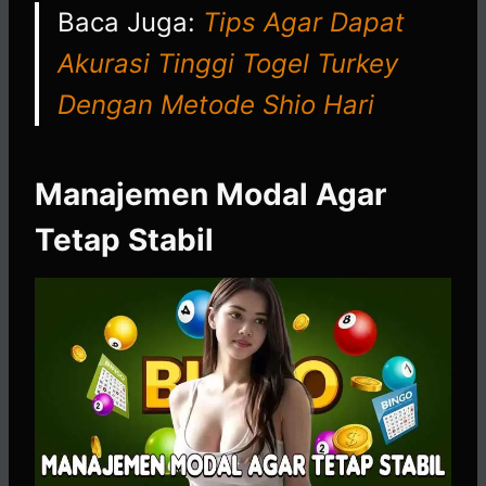
Baca Juga:
Tips Agar Dapat
Akurasi Tinggi Togel Turkey
Dengan Metode Shio Hari
Manajemen Modal Agar
Tetap Stabil