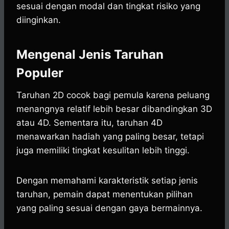
sesuai dengan modal dan tingkat risiko yang
diinginkan.
Mengenal Jenis Taruhan
Populer
Taruhan 2D cocok bagi pemula karena peluang
menangnya relatif lebih besar dibandingkan 3D
atau 4D. Sementara itu, taruhan 4D
menawarkan hadiah yang paling besar, tetapi
juga memiliki tingkat kesulitan lebih tinggi.
Dengan memahami karakteristik setiap jenis
taruhan, pemain dapat menentukan pilihan
yang paling sesuai dengan gaya bermainnya.