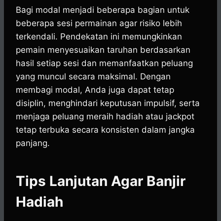
Bagi modal menjadi beberapa bagian untuk
beberapa sesi permainan agar risiko lebih
terkendali. Pendekatan ini memungkinkan
pemain menyesuaikan taruhan berdasarkan
hasil setiap sesi dan memanfaatkan peluang
yang muncul secara maksimal. Dengan
membagi modal, Anda juga dapat tetap
disiplin, menghindari keputusan impulsif, serta
menjaga peluang meraih hadiah atau jackpot
tetap terbuka secara konsisten dalam jangka
panjang.
Tips Lanjutan Agar Banjir
Hadiah