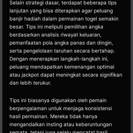
Selain strategi dasar, terdapat beberapa tips
lanjutan yang bisa diterapkan agar peluang
banjir hadiah dalam permainan togel semakin
besar. Tips ini meliputi pemilihan angka
berdasarkan analisis riwayat keluaran,
pemanfaatan pola angka panas dan dingin,
serta pengelolaan taruhan secara bertahap.
Dengan menerapkan langkah-langkah ini,
peluang mendapatkan kemenangan optimal
atau jackpot dapat meningkat secara signifikan
dan lebih terukur.
Tips ini biasanya digunakan oleh pemain
berpengalaman untuk menjaga konsistensi
hasil permainan. Mereka tidak hanya
mengandalkan insting atau keberuntungan
semata, tetapi juga selalu mencatat hasil,