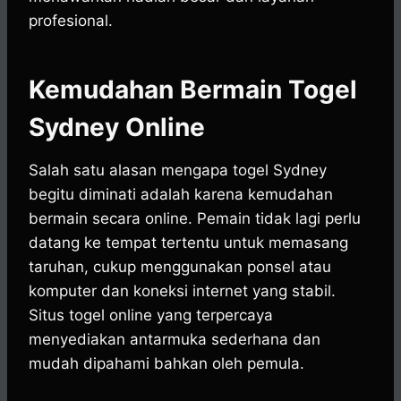
profesional.
Kemudahan Bermain Togel
Sydney Online
Salah satu alasan mengapa togel Sydney
begitu diminati adalah karena kemudahan
bermain secara online. Pemain tidak lagi perlu
datang ke tempat tertentu untuk memasang
taruhan, cukup menggunakan ponsel atau
komputer dan koneksi internet yang stabil.
Situs togel online yang terpercaya
menyediakan antarmuka sederhana dan
mudah dipahami bahkan oleh pemula.