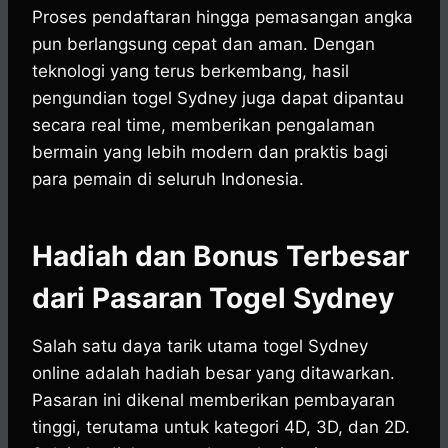
Proses pendaftaran hingga pemasangan angka
pun berlangsung cepat dan aman. Dengan
teknologi yang terus berkembang, hasil
pengundian togel Sydney juga dapat dipantau
secara real time, memberikan pengalaman
bermain yang lebih modern dan praktis bagi
para pemain di seluruh Indonesia.
Hadiah dan Bonus Terbesar
dari Pasaran Togel Sydney
Salah satu daya tarik utama togel Sydney
online adalah hadiah besar yang ditawarkan.
Pasaran ini dikenal memberikan pembayaran
tinggi, terutama untuk kategori 4D, 3D, dan 2D.