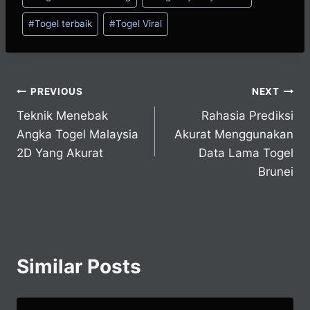
Tags:
#
Togel terbaik
#
Togel Viral
Post
PREVIOUS
NEXT
Teknik Menebak
Rahasia Prediksi
navigation
Angka Togel Malaysia
Akurat Menggunakan
2D Yang Akurat
Data Lama Togel
Brunei
Similar Posts