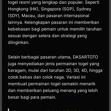
togel resmi yang lengkap dan populer. Seperti
Hongkong (HK), Singapore (SGP), Sydney
(SDY), Macau, dan pasaran internasional
lainnya. Kelengkapan pasaran ini memberikan
kebebasan bagi pemain untuk memilih taruhan
sesuai dengan selera dan strategi yang
diinginkan.
Selain berbagai pasaran utama, DASARTOTO
juga menyediakan jenis permainan togel yang
beragam, mulai dari taruhan 2D, 3D, 4D, hingga
colok bebas dan colok naga. Variasi ini
membuat permainan togel semakin menarik
dan memberikan peluang menang yang lebih
besar bagi para pemain.