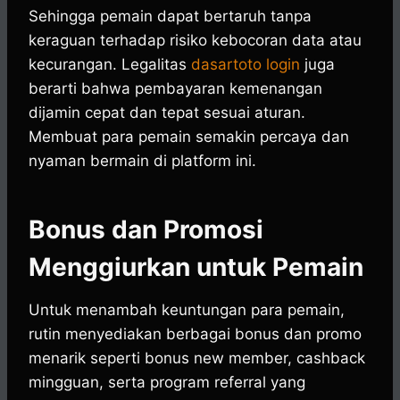
Sehingga pemain dapat bertaruh tanpa
keraguan terhadap risiko kebocoran data atau
kecurangan. Legalitas
dasartoto login
juga
berarti bahwa pembayaran kemenangan
dijamin cepat dan tepat sesuai aturan.
Membuat para pemain semakin percaya dan
nyaman bermain di platform ini.
Bonus dan Promosi
Menggiurkan untuk Pemain
Untuk menambah keuntungan para pemain,
rutin menyediakan berbagai bonus dan promo
menarik seperti bonus new member, cashback
mingguan, serta program referral yang