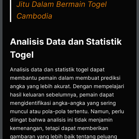
Jitu Dalam Bermain Togel
Cambodia
Analisis Data dan Statistik
Togel
Analisis data dan statistik togel dapat
membantu pemain dalam membuat prediksi
angka yang lebih akurat. Dengan mempelajari
hasil keluaran sebelumnya, pemain dapat
mengidentifikasi angka-angka yang sering
muncul atau pola-pola tertentu. Namun, perlu
diingat bahwa analisis ini tidak menjamin
kemenangan, tetapi dapat memberikan
gambaran yang lebih baik tentang peluang