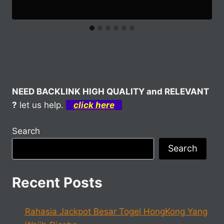
NEED BACKLINK HIGH QUALITY and RELEVANT
?
let us help.
click here
Search
Search
Recent Posts
Rahasia Jackpot Besar Togel HongKong Yang