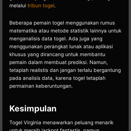
melalui
tribun togel
.
Beberapa pemain togel menggunakan rumus
matematika atau metode statistik lainnya untuk
menganalisis data togel. Ada juga yang
menggunakan perangkat lunak atau aplikasi
khusus yang dirancang untuk membantu
pemain dalam membuat prediksi. Namun,
tetaplah realistis dan jangan terlalu bergantung
pada analisis data, karena togel tetaplah
permainan keberuntungan.
Kesimpulan
Togel Virginia menawarkan peluang menarik
untuk meraih jackpot fantastis, namun