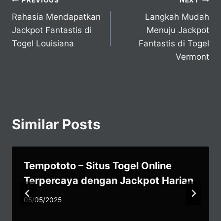
Post
Rahasia Mendapatkan
Langkah Mudah
navigation
Jackpot Fantastis di
Menuju Jackpot
Togel Louisiana
Fantastis di Togel
Vermont
Similar Posts
Tempototo – Situs Togel Online
Terpercaya dengan Jackpot Harian
05/05/2025