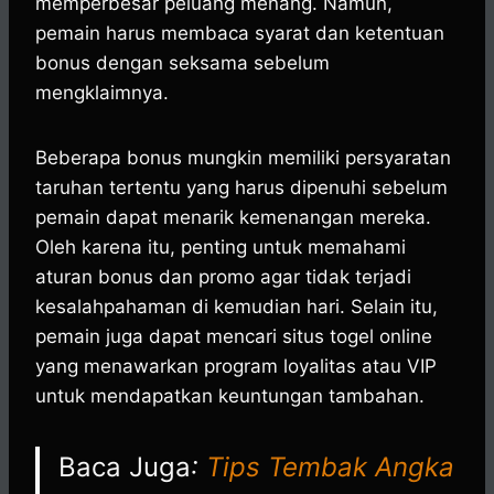
memperbesar peluang menang. Namun,
pemain harus membaca syarat dan ketentuan
bonus dengan seksama sebelum
mengklaimnya.
Beberapa bonus mungkin memiliki persyaratan
taruhan tertentu yang harus dipenuhi sebelum
pemain dapat menarik kemenangan mereka.
Oleh karena itu, penting untuk memahami
aturan bonus dan promo agar tidak terjadi
kesalahpahaman di kemudian hari. Selain itu,
pemain juga dapat mencari situs togel online
yang menawarkan program loyalitas atau VIP
untuk mendapatkan keuntungan tambahan.
Baca Juga
:
Tips Tembak Angka