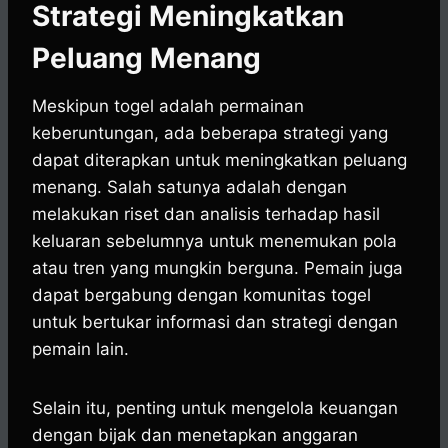
Strategi Meningkatkan
Peluang Menang
Meskipun togel adalah permainan
keberuntungan, ada beberapa strategi yang
dapat diterapkan untuk meningkatkan peluang
menang. Salah satunya adalah dengan
melakukan riset dan analisis terhadap hasil
keluaran sebelumnya untuk menemukan pola
atau tren yang mungkin berguna. Pemain juga
dapat bergabung dengan komunitas togel
untuk bertukar informasi dan strategi dengan
pemain lain.
Selain itu, penting untuk mengelola keuangan
dengan bijak dan menetapkan anggaran