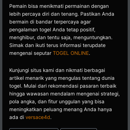
Pemain bisa menikmati permainan dengan
lebih percaya diri dan tenang. Pastikan Anda
bermain di bandar terpercaya agar
pengalaman togel Anda tetap positif,
menghibur, dan tentu saja, menguntungkan.
Simak dan ikuti terus informasi terupdate
mengenai seputar
TOGEL ONLINE
.
Kunjungi situs kami dan nikmati berbagai
artikel menarik yang mengulas tentang dunia
togel. Mulai dari rekomendasi pasaran terbaik
hingga wawasan mendalam mengenai strategi,
pola angka, dan fitur unggulan yang bisa
meningkatkan peluang menang Anda hanya
ada di
versace4d
.
Post