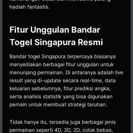
hadiah fantastis.
Fitur Unggulan Bandar
Togel Singapura Resmi
Bandar togel Singapura terpercaya biasanya
menyediakan berbagai fitur unggulan untuk
menunjang permainan. Di antaranya adalah live
result yang di-update secara real-time, data
keluaran sebelumnya, fitur prediksi angka,
serta analisis statistik yang bisa digunakan
pemain untuk membuat strategi taruhan.
Tidak hanya itu, tersedia juga berbagai jenis
permainan seperti 4D, 3D, 2D, colok bebas,