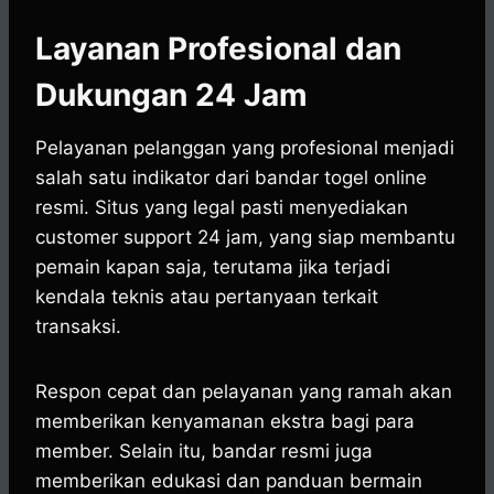
Layanan Profesional dan
Dukungan 24 Jam
Pelayanan pelanggan yang profesional menjadi
salah satu indikator dari bandar togel online
resmi. Situs yang legal pasti menyediakan
customer support 24 jam, yang siap membantu
pemain kapan saja, terutama jika terjadi
kendala teknis atau pertanyaan terkait
transaksi.
Respon cepat dan pelayanan yang ramah akan
memberikan kenyamanan ekstra bagi para
member. Selain itu, bandar resmi juga
memberikan edukasi dan panduan bermain