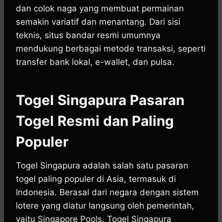
dan colok naga yang membuat permainan
semakin variatif dan menantang. Dari sisi
teknis, situs bandar resmi umumnya
mendukung berbagai metode transaksi, seperti
transfer bank lokal, e-wallet, dan pulsa.
Togel Singapura Pasaran
Togel Resmi dan Paling
Populer
Togel Singapura adalah salah satu pasaran
togel paling populer di Asia, termasuk di
Indonesia. Berasal dari negara dengan sistem
lotere yang diatur langsung oleh pemerintah,
yaitu Singapore Pools. Togel Singapura