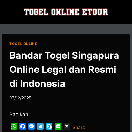
Skip
to
content
TOGEL ONLINE
Bandar Togel Singapura
Online Legal dan Resmi
di Indonesia
07/12/2025
Bagikan
W
F
M
T
S
L
X
Share