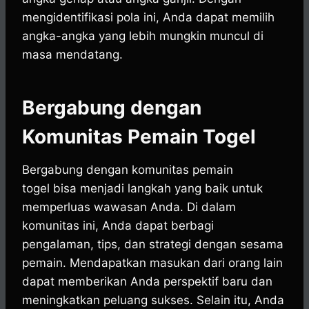
mengidentifikasi pola ini, Anda dapat memilih
angka-angka yang lebih mungkin muncul di
masa mendatang.
Bergabung dengan
Komunitas Pemain Togel
Bergabung dengan komunitas pemain
togel bisa menjadi langkah yang baik untuk
memperluas wawasan Anda. Di dalam
komunitas ini, Anda dapat berbagi
pengalaman, tips, dan strategi dengan sesama
pemain. Mendapatkan masukan dari orang lain
dapat memberikan Anda perspektif baru dan
meningkatkan peluang sukses.
Selain itu, Anda