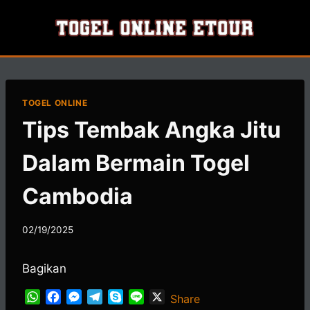
Skip
to
content
TOGEL ONLINE
Tips Tembak Angka Jitu
Dalam Bermain Togel
Cambodia
02/19/2025
Bagikan
W
F
M
T
S
L
X
Share