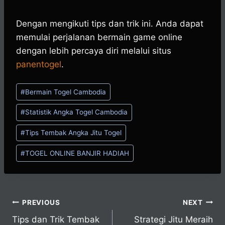
Dengan mengikuti tips dan trik ini. Anda dapat
memulai perjalanan bermain game online
dengan lebih percaya diri melalui situs
panentogel
.
Post
#
Bermain Togel Cambodia
Tags:
#
Statistik Angka Togel Cambodia
#
Tips Tembak Angka Jitu Togel
#
TOGEL ONLINE BANJIR HADIAH
Post
PREVIOUS
NEXT
Tips dan Trik Tembak
Strategi Jitu Meraih