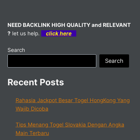
NEED BACKLINK HIGH QUALITY and RELEVANT
?
let us help.
click here
Search
Search
Recent Posts
Rahasia Jackpot Besar Togel HongKong Yang
Wajib Dicoba
Tips Menang Togel Slovakia Dengan Angka
Main Terbaru