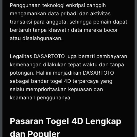
Penggunaan teknologi enkripsi canggih
mengamankan data pribadi dan aktivitas
transaksi para anggota, sehingga pemain dapat
bertaruh tanpa khawatir data mereka bocor
atau disalahgunakan.
Legalitas DASARTOTO juga berarti pembayaran
kemenangan dilakukan tepat waktu dan tanpa
potongan. Hal ini menjadikan DASARTOTO
sebagai bandar togel 4D terpercaya yang
selalu memprioritaskan kepuasan dan
keamanan penggunanya.
Pasaran Togel 4D Lengkap
dan Populer