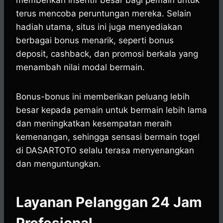
memberikan insentif besar bagi pemain untuk
terus mencoba peruntungan mereka. Selain
hadiah utama, situs ini juga menyediakan
berbagai bonus menarik, seperti bonus
deposit, cashback, dan promosi berkala yang
menambah nilai modal bermain.
Bonus-bonus ini memberikan peluang lebih
besar kepada pemain untuk bermain lebih lama
dan meningkatkan kesempatan meraih
kemenangan, sehingga sensasi bermain togel
di DASARTOTO selalu terasa menyenangkan
dan menguntungkan.
Layanan Pelanggan 24 Jam