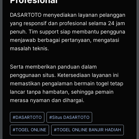
Profesional
DASARTOTO menyediakan layanan pelanggan
yang responsif dan profesional selama 24 jam
penuh. Tim support siap membantu pengguna
menjawab berbagai pertanyaan, mengatasi
masalah teknis.
Serta memberikan panduan dalam
penggunaan situs. Ketersediaan layanan ini
memastikan pengalaman bermain togel tetap
lancar tanpa hambatan, sehingga pemain
merasa nyaman dan dihargai.
Post
#
DASARTOTO
#
Situs DASARTOTO
Tags:
#
TOGEL ONLINE
#
TOGEL ONLINE BANJIR HADIAH