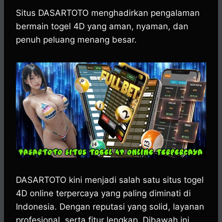
h
a
e
e
k
i
a
c
s
l
y
n
Situs DASARTOTO menghadirkan pengalaman
t
e
s
e
p
e
bermain togel 4D yang aman, nyaman, dan
s
b
e
g
e
penuh peluang menang besar.
A
o
n
r
p
o
g
a
p
k
e
m
r
DASARTOTO kini menjadi salah satu situs togel
4D online terpercaya yang paling diminati di
Indonesia. Dengan reputasi yang solid, layanan
profesional, serta fitur lengkap. Dibawah ini