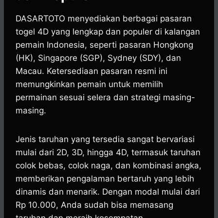
DASARTOTO menyediakan berbagai pasaran
togel 4D yang lengkap dan populer di kalangan
pemain Indonesia, seperti pasaran Hongkong
(HK), Singapore (SGP), Sydney (SDY), dan
Macau. Ketersediaan pasaran resmi ini
memungkinkan pemain untuk memilih
permainan sesuai selera dan strategi masing-
masing.
Jenis taruhan yang tersedia sangat bervariasi
mulai dari 2D, 3D, hingga 4D, termasuk taruhan
colok bebas, colok naga, dan kombinasi angka,
memberikan pengalaman bertaruh yang lebih
dinamis dan menarik. Dengan modal mulai dari
Rp 10.000, Anda sudah bisa memasang