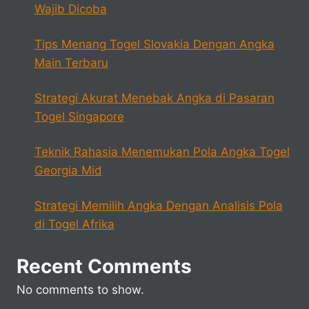
Wajib Dicoba
Tips Menang Togel Slovakia Dengan Angka
Main Terbaru
Strategi Akurat Menebak Angka di Pasaran
Togel Singapore
Teknik Rahasia Menemukan Pola Angka Togel
Georgia Mid
Strategi Memilih Angka Dengan Analisis Pola
di Togel Afrika
Recent Comments
No comments to show.