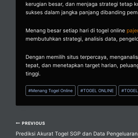
kerugian besar, dan menjaga strategi tetap k
sukses dalam jangka panjang dibanding pem
Menang besar setiap hari di togel online
paje
membutuhkan strategi, analisis data, pengelo
Dengan memilih situs terpercaya, menganalis
tepat, dan menetapkan target harian, peluan
tinggi.
Post
#
Menang Togel Online
#
TOGEL ONLINE
#
TOGEL
Tags:
Post
PREVIOUS
Prediksi Akurat Togel SGP dan Data Pengeluaran
navigation