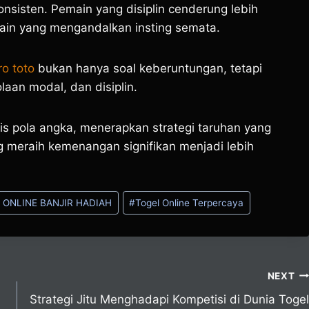
onsisten. Pemain yang disiplin cenderung lebih
ain yang mengandalkan insting semata.
ro toto
bukan hanya soal keberuntungan, tetapi
laan modal, dan disiplin.
is pola angka, menerapkan strategi taruhan yang
g meraih kemenangan signifikan menjadi lebih
 ONLINE BANJIR HADIAH
#
Togel Online Terpercaya
NEXT
Strategi Jitu Menghadapi Kompetisi di Dunia Togel