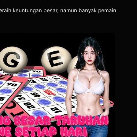
eraih keuntungan besar, namun banyak pemain