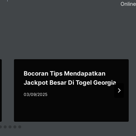
Online
Bocoran Tips Mendapatkan
Jackpot Besar Di Togel Georgia
03/09/2025