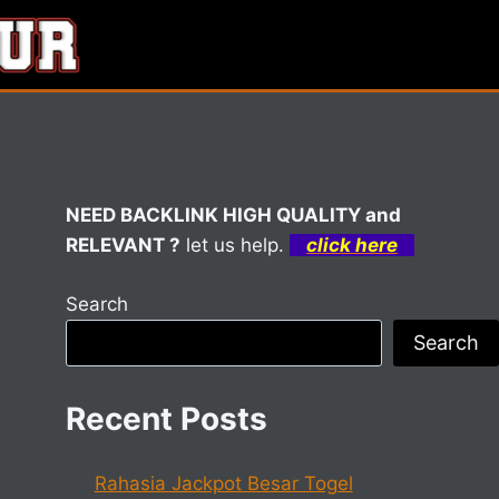
NEED BACKLINK HIGH QUALITY and
RELEVANT ?
let us help.
click here
Search
Search
Recent Posts
Rahasia Jackpot Besar Togel