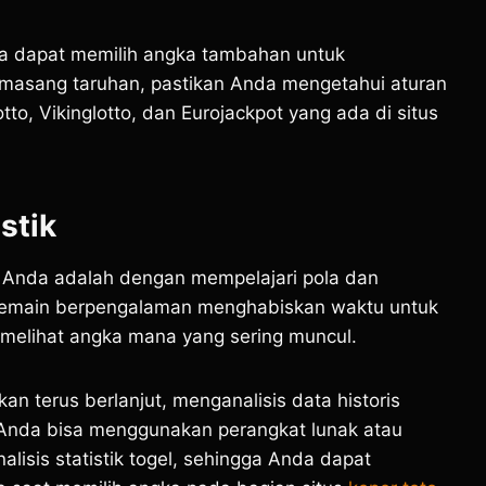
ga dapat memilih angka tambahan untuk
asang taruhan, pastikan Anda mengetahui aturan
tto, Vikinglotto, dan Eurojackpot yang ada di situs
stik
g Anda adalah dengan mempelajari pola dan
k pemain berpengalaman menghabiskan waktu untuk
 melihat angka mana yang sering muncul.
an terus berlanjut, menganalisis data historis
nda bisa menggunakan perangkat lunak atau
lisis statistik togel, sehingga Anda dapat