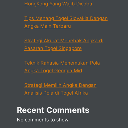
HongKong Yang Wajib Dicoba
Tips Menang Togel Slovakia Dengan
Angka Main Terbaru
Strategi Akurat Menebak Angka di
Pasaran Togel Singapore
Teknik Rahasia Menemukan Pola
Angka Togel Georgia Mid
Strategi Memilih Angka Dengan
Analisis Pola di Togel Afrika
Recent Comments
No comments to show.