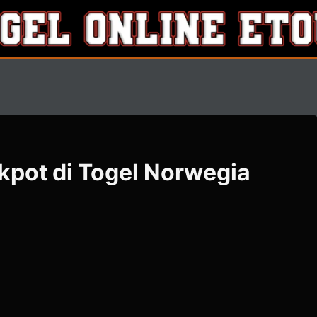
pot di Togel Norwegia