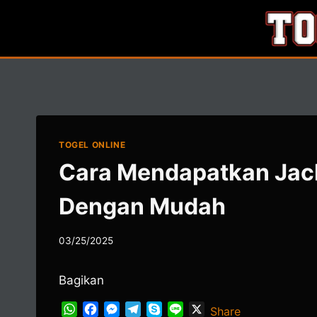
Skip
to
content
TOGEL ONLINE
Cara Mendapatkan Jack
Dengan Mudah
03/25/2025
Bagikan
W
F
M
T
S
L
X
Share