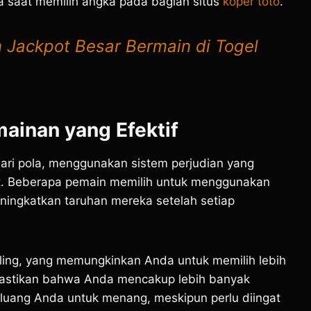
 saat memilih angka pada bagian situs
koper toto
.
 Jackpot Besar Bermain di Togel
inan yang Efektif
ri pola, menggunakan sistem perjudian yang
t. Beberapa pemain memilih untuk menggunakan
ningkatkan taruhan mereka setelah setiap
eling, yang memungkinkan Anda untuk memilih lebih
mastikan bahwa Anda mencakup lebih banyak
eluang Anda untuk menang, meskipun perlu diingat