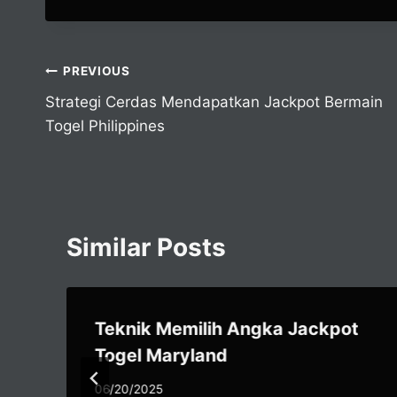
Post
PREVIOUS
Strategi Cerdas Mendapatkan Jackpot Bermain
navigation
Togel Philippines
Similar Posts
Teknik Memilih Angka Jackpot
Togel Maryland
06/20/2025