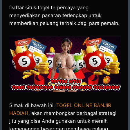
h
a
e
e
k
i
a
c
s
l
y
n
Daftar situs togel terpercaya yang
t
e
s
e
p
e
menyediakan pasaran terlengkap untuk
s
b
e
g
e
memberikan peluang terbaik bagi para pemain.
A
o
n
r
p
o
g
a
p
k
e
m
r
Simak di bawah ini,
TOGEL ONLINE BANJIR
HADIAH
, akan membongkar berbagai strategi
jitu yang bisa Anda gunakan untuk meraih
kemenangan besar dan membawa pulang