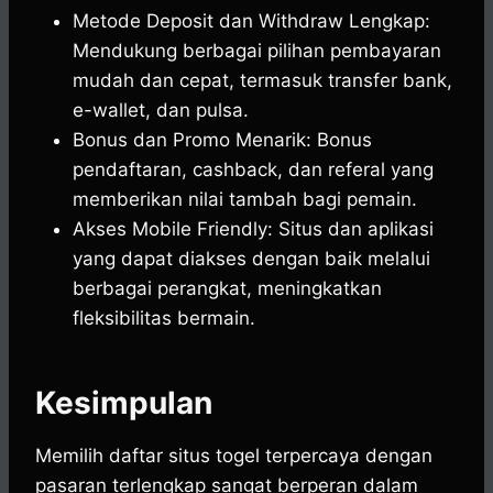
Metode Deposit dan Withdraw Lengkap:
Mendukung berbagai pilihan pembayaran
mudah dan cepat, termasuk transfer bank,
e-wallet, dan pulsa.
Bonus dan Promo Menarik: Bonus
pendaftaran, cashback, dan referal yang
memberikan nilai tambah bagi pemain.
Akses Mobile Friendly: Situs dan aplikasi
yang dapat diakses dengan baik melalui
berbagai perangkat, meningkatkan
fleksibilitas bermain.
Kesimpulan
Memilih daftar situs togel terpercaya dengan
pasaran terlengkap sangat berperan dalam