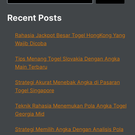
Recent Posts
Rahasia Jackpot Besar Togel HongKong Yang
Wajib Dicoba
Tips Menang Togel Slovakia Dengan Angka
Main Terbaru
Strategi Akurat Menebak Angka di Pasaran
Togel Singapore
Teknik Rahasia Menemukan Pola Angka Togel
Georgia Mid
Strategi Memilih Angka Dengan Analisis Pola