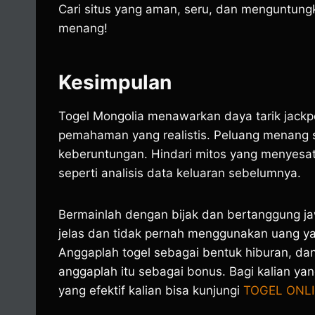
Cari situs yang aman, seru, dan menguntun
menang!
Kesimpulan
Togel Mongolia menawarkan daya tarik jackpot
pemahaman yang realistis. Peluang menang s
keberuntungan. Hindari mitos yang menyesat
seperti analisis data keluaran sebelumnya.
Bermainlah dengan bijak dan bertanggung j
jelas dan tidak pernah menggunakan uang y
Anggaplah togel sebagai bentuk hiburan, da
anggaplah itu sebagai bonus. Bagi kalian y
yang efektif kalian bisa kunjungi
TOGEL ONLI