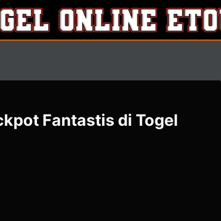
kpot Fantastis di Togel