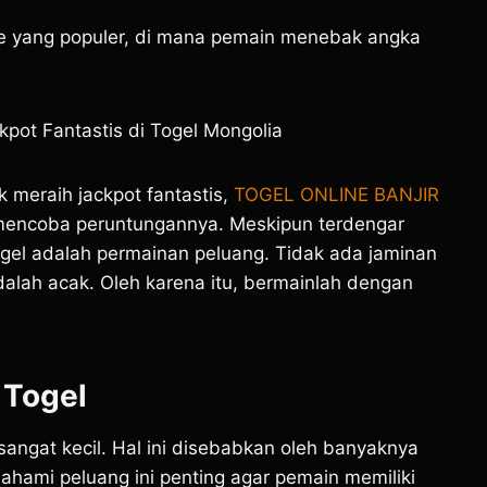
re yang populer, di mana pemain menebak angka
meraih jackpot fantastis,
TOGEL ONLINE BANJIR
mencoba peruntungannya. Meskipun terdengar
ogel adalah permainan peluang. Tidak ada jaminan
dalah acak. Oleh karena itu, bermainlah dengan
 Togel
angat kecil. Hal ini disebabkan oleh banyaknya
ami peluang ini penting agar pemain memiliki