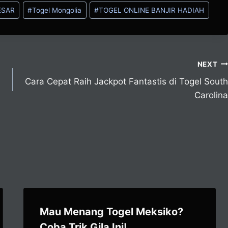
ESAR
#
Togel Mongolia
#
TOGEL ONLINE BANJIR HADIAH
NEXT
Cara Cepat Raih Jackpot Fantastis di Togel South
Carolina
Mau Menang Togel Meksiko?
Coba Trik Gila Ini!