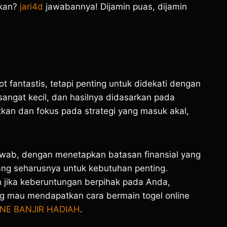
gkan?
jari4d
jawabannya! Dijamin puas, dijamin
 fantastis, tetapi penting untuk didekati dengan
angat kecil, dan hasilnya didasarkan pada
kan dan fokus pada strategi yang masuk akal,
awab, dengan menetapkan batasan finansial yang
ang seharusnya untuk kebutuhan penting.
n jika keberuntungan berpihak pada Anda,
ang mau mendapatkan cara bermain togel online
NE BANJIR HADIAH
.