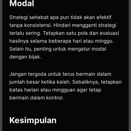
Modal
Strategi sehebat apa pun tidak akan efektif
tanpa konsistensi. Hindari mengganti strategi
terlalu sering. Tetapkan satu pola dan evaluasi
hasilnya selama beberapa hari atau minggu.
Selain itu, penting untuk mengatur modal
dengan bijak.
Jangan tergoda untuk terus bermain dalam
jumlah besar ketika kalah. Sebaliknya, tetapkan
batas harian atau mingguan agar tetap
bermain dalam kontrol.
Kesimpulan