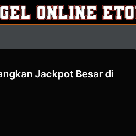
ngkan Jackpot Besar di