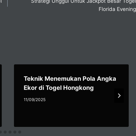
l
Strategi Unggul Untuk Jackpot Besar Togel
Florida Evening
Teknik Menemukan Pola Angka
Ekor di Togel Hongkong
11/09/2025