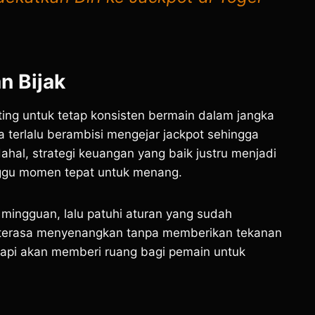
n Bijak
ing untuk tetap konsisten bermain dalam jangka
 terlalu berambisi mengejar jackpot sehingga
hal, strategi keuangan yang baik justru menjadi
ggu momen tepat untuk menang.
mingguan, lalu patuhi aturan yang sudah
p terasa menyenangkan tanpa memberikan tekanan
 rapi akan memberi ruang bagi pemain untuk