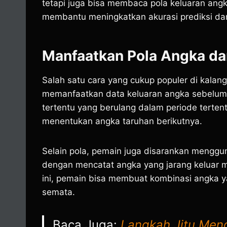
tetapi juga bisa membaca pola keluaran ang
membantu meningkatkan akurasi prediksi dan
Manfaatkan Pola Angka dan
Salah satu cara yang cukup populer di kal
memanfaatkan data keluaran angka sebelumnya
tertentu yang berulang dalam periode tertentu
menentukan angka taruhan berikutnya.
Selain pola, pemain juga disarankan menggun
dengan mencatat angka yang jarang keluar 
ini, pemain bisa membuat kombinasi angka ya
semata.
Baca Juga:
Langkah Jitu Mend