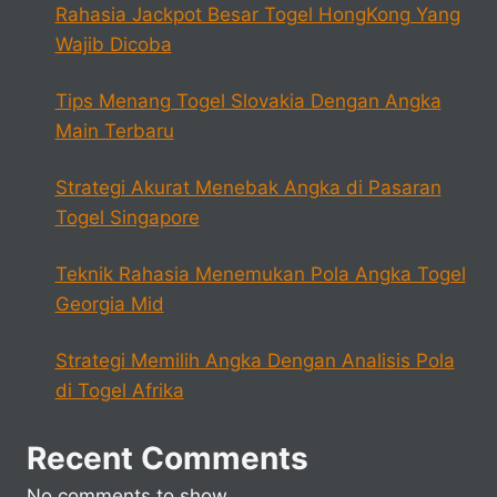
Rahasia Jackpot Besar Togel HongKong Yang
Wajib Dicoba
Tips Menang Togel Slovakia Dengan Angka
Main Terbaru
Strategi Akurat Menebak Angka di Pasaran
Togel Singapore
Teknik Rahasia Menemukan Pola Angka Togel
Georgia Mid
Strategi Memilih Angka Dengan Analisis Pola
di Togel Afrika
Recent Comments
No comments to show.