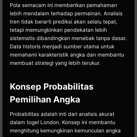
Pola semacam ini memberikan pemahaman
lebih mendalam terhadap permainan. Analisis
tren tidak berarti prediksi akan selalu tepat,
tetapi memungkinkan pendekatan lebih
sistematis dibandingkan menebak tanpa dasar.
Data historis menjadi sumber utama untuk
memahami karakteristik angka dan membantu
membuat strategi yang lebih terukur.
Konsep Probabilitas
Pemilihan Angka
Probabilitas adalah inti dari analisis akurat
dalam togel London. Konsep ini membantu
menghitung kemungkinan kemunculan angka