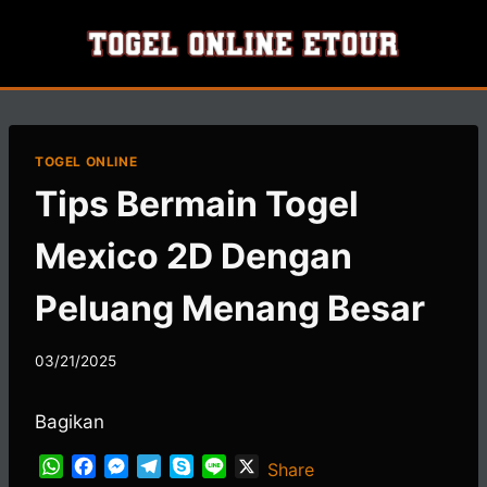
Skip
to
content
TOGEL ONLINE
Tips Bermain Togel
Mexico 2D Dengan
Peluang Menang Besar
03/21/2025
Bagikan
W
F
M
T
S
L
X
Share