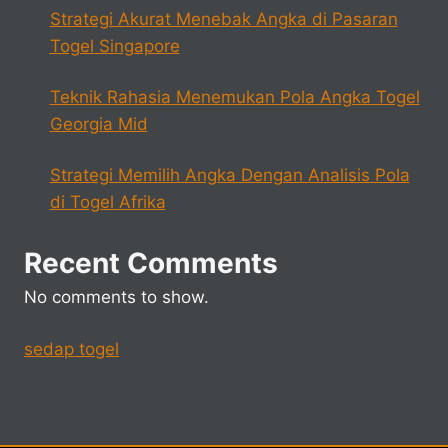
Strategi Akurat Menebak Angka di Pasaran
Togel Singapore
Teknik Rahasia Menemukan Pola Angka Togel
Georgia Mid
Strategi Memilih Angka Dengan Analisis Pola
di Togel Afrika
Recent Comments
No comments to show.
sedap togel