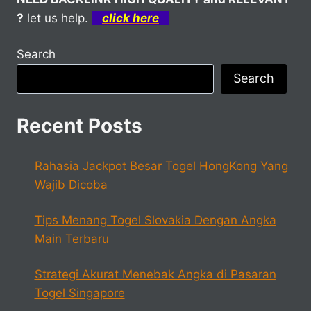
?
let us help.
click here
Search
Search
Recent Posts
Rahasia Jackpot Besar Togel HongKong Yang
Wajib Dicoba
Tips Menang Togel Slovakia Dengan Angka
Main Terbaru
Strategi Akurat Menebak Angka di Pasaran
Togel Singapore