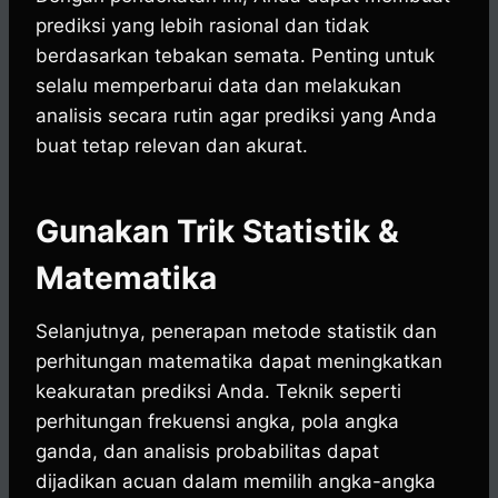
prediksi yang lebih rasional dan tidak
berdasarkan tebakan semata. Penting untuk
selalu memperbarui data dan melakukan
analisis secara rutin agar prediksi yang Anda
buat tetap relevan dan akurat.
Gunakan Trik Statistik &
Matematika
Selanjutnya, penerapan metode statistik dan
perhitungan matematika dapat meningkatkan
keakuratan prediksi Anda. Teknik seperti
perhitungan frekuensi angka, pola angka
ganda, dan analisis probabilitas dapat
dijadikan acuan dalam memilih angka-angka