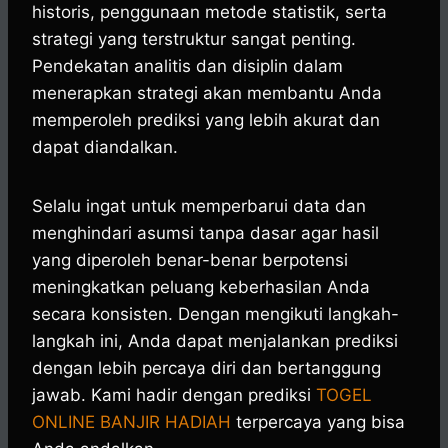
historis, penggunaan metode statistik, serta
strategi yang terstruktur sangat penting.
Pendekatan analitis dan disiplin dalam
menerapkan strategi akan membantu Anda
memperoleh prediksi yang lebih akurat dan
dapat diandalkan.
Selalu ingat untuk memperbarui data dan
menghindari asumsi tanpa dasar agar hasil
yang diperoleh benar-benar berpotensi
meningkatkan peluang keberhasilan Anda
secara konsisten. Dengan mengikuti langkah-
langkah ini, Anda dapat menjalankan prediksi
dengan lebih percaya diri dan bertanggung
jawab. Kami hadir dengan prediksi
TOGEL
ONLINE BANJIR HADIAH
terpercaya yang bisa