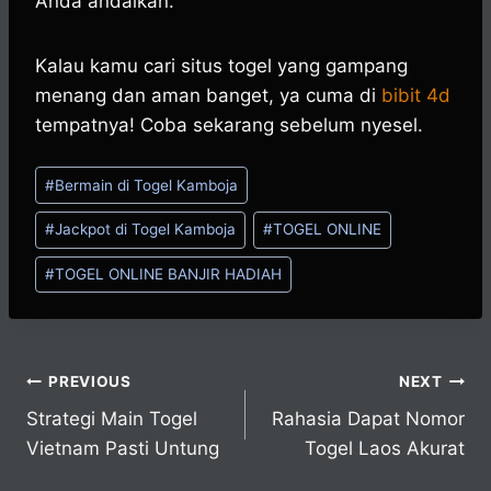
Anda andalkan.
Kalau kamu cari situs togel yang gampang
menang dan aman banget, ya cuma di
bibit 4d
tempatnya! Coba sekarang sebelum nyesel.
Post
#
Bermain di Togel Kamboja
Tags:
#
Jackpot di Togel Kamboja
#
TOGEL ONLINE
#
TOGEL ONLINE BANJIR HADIAH
Post
PREVIOUS
NEXT
Strategi Main Togel
Rahasia Dapat Nomor
navigation
Vietnam Pasti Untung
Togel Laos Akurat