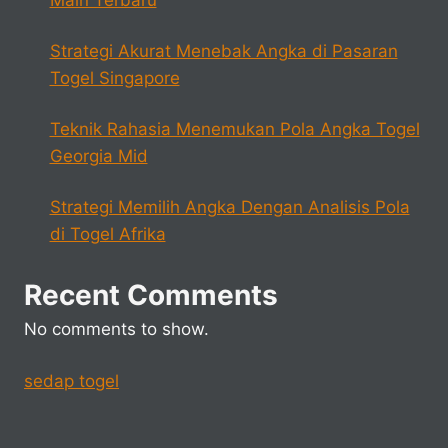
Main Terbaru
Strategi Akurat Menebak Angka di Pasaran
Togel Singapore
Teknik Rahasia Menemukan Pola Angka Togel
Georgia Mid
Strategi Memilih Angka Dengan Analisis Pola
di Togel Afrika
Recent Comments
No comments to show.
sedap togel