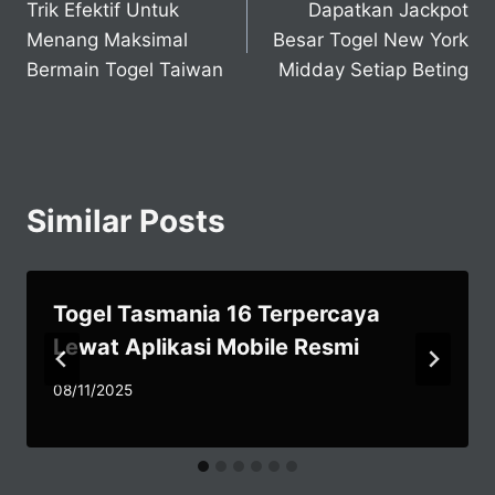
Trik Efektif Untuk
Dapatkan Jackpot
navigation
Menang Maksimal
Besar Togel New York
Bermain Togel Taiwan
Midday Setiap Beting
Similar Posts
Togel Tasmania 16 Terpercaya
Lewat Aplikasi Mobile Resmi
08/11/2025