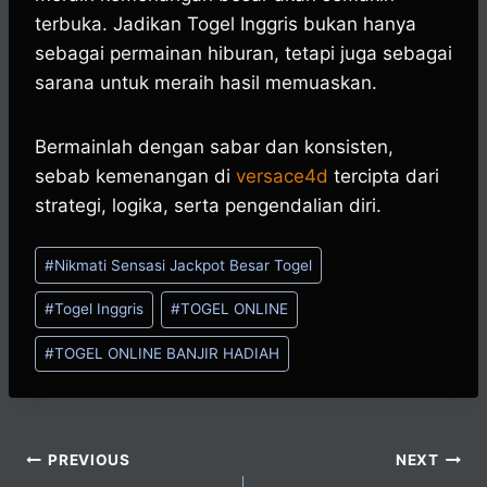
terbuka. Jadikan Togel Inggris bukan hanya
sebagai permainan hiburan, tetapi juga sebagai
sarana untuk meraih hasil memuaskan.
Bermainlah dengan sabar dan konsisten,
sebab kemenangan di
versace4d
tercipta dari
strategi, logika, serta pengendalian diri.
Post
#
Nikmati Sensasi Jackpot Besar Togel
Tags:
#
Togel Inggris
#
TOGEL ONLINE
#
TOGEL ONLINE BANJIR HADIAH
Post
PREVIOUS
NEXT