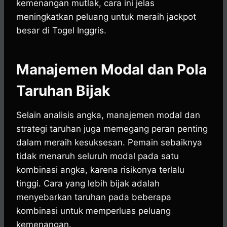
kemenangan mutlak, cara ini jelas
meningkatkan peluang untuk meraih jackpot
besar di Togel Inggris.
Manajemen Modal dan Pola
Taruhan Bijak
Selain analisis angka, manajemen modal dan
strategi taruhan juga memegang peran penting
dalam meraih kesuksesan. Pemain sebaiknya
tidak menaruh seluruh modal pada satu
kombinasi angka, karena risikonya terlalu
tinggi. Cara yang lebih bijak adalah
menyebarkan taruhan pada beberapa
kombinasi untuk memperluas peluang
kemenangan.