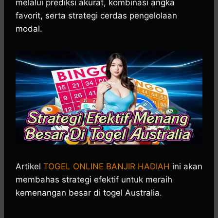
melalui prediksi akurat, kombinasi angka
s
b
e
g
e
favorit, serta strategi cerdas pengelolaan
A
o
n
r
modal.
p
o
g
a
p
k
e
m
r
Artikel
TOGEL ONLINE BANJIR HADIAH
ini akan
membahas strategi efektif untuk meraih
kemenangan besar di togel Australia.