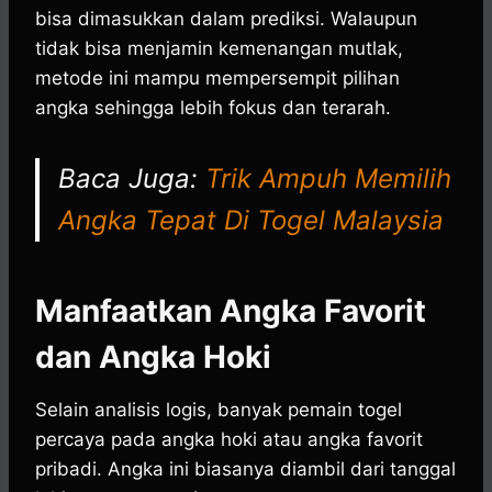
bisa dimasukkan dalam prediksi. Walaupun
tidak bisa menjamin kemenangan mutlak,
metode ini mampu mempersempit pilihan
angka sehingga lebih fokus dan terarah.
Baca Juga:
Trik Ampuh Memilih
Angka Tepat Di Togel Malaysia
Manfaatkan Angka Favorit
dan Angka Hoki
Selain analisis logis, banyak pemain togel
percaya pada angka hoki atau angka favorit
pribadi. Angka ini biasanya diambil dari tanggal