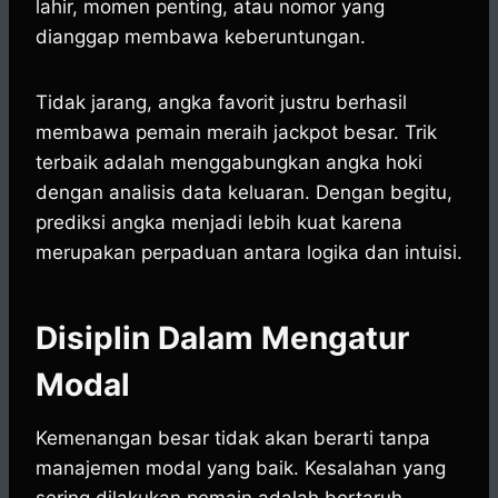
lahir, momen penting, atau nomor yang
dianggap membawa keberuntungan.
Tidak jarang, angka favorit justru berhasil
membawa pemain meraih jackpot besar. Trik
terbaik adalah menggabungkan angka hoki
dengan analisis data keluaran. Dengan begitu,
prediksi angka menjadi lebih kuat karena
merupakan perpaduan antara logika dan intuisi.
Disiplin Dalam Mengatur
Modal
Kemenangan besar tidak akan berarti tanpa
manajemen modal yang baik. Kesalahan yang