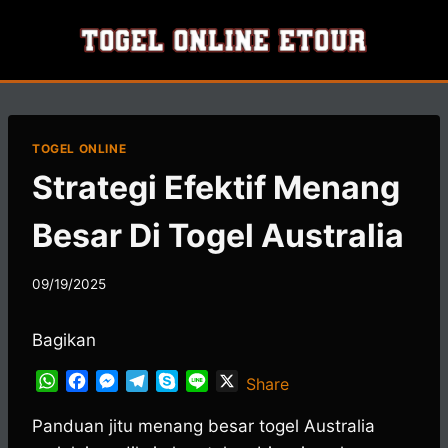
Skip
to
content
TOGEL ONLINE
Strategi Efektif Menang
Besar Di Togel Australia
09/19/2025
Bagikan
W
F
M
T
S
L
X
Share
h
a
e
e
k
i
a
c
s
l
y
n
Panduan jitu menang besar togel Australia
t
e
s
e
p
e