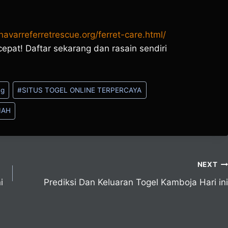
avarreferretrescue.org/ferret-care.html/
at! Daftar sekarang dan rasain sendiri
ng
#
SITUS TOGEL ONLINE TERPERCAYA
IAH
NEXT
i
Prediksi Dan Keluaran Togel Kamboja Hari ini