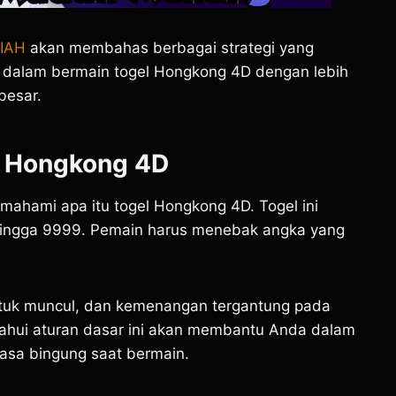
IAH
akan membahas berbagai strategi yang
dalam bermain togel Hongkong 4D dengan lebih
besar.
l Hongkong 4D
ahami apa itu togel Hongkong 4D. Togel ini
hingga 9999. Pemain harus menebak angka yang
ntuk muncul, dan kemenangan tergantung pada
tahui aturan dasar ini akan membantu Anda dalam
rasa bingung saat bermain.