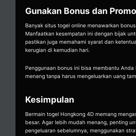
Gunakan Bonus dan Promo
Banyak situs togel online menawarkan bonu
Manfaatkan kesempatan ini dengan bijak u
pastikan juga memahami syarat dan ketentua
kerugian di kemudian hari.
Penggunaan bonus ini bisa membantu Anda 
menang tanpa harus mengeluarkan uang tamb
Kesimpulan
Bermain togel Hongkong 4D memang mengasy
besar. Agar lebih mudah menang, penting u
pengeluaran sebelumnya, menggunakan strat