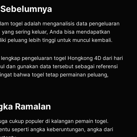
n Sebelumnya
lam togel adalah menganalisis data pengeluaran
 yang sering keluar, Anda bisa mendapatkan
i peluang lebih tinggi untuk muncul kembali.
 lengkap pengeluaran togel Hongkong 4D dari hari
ul dan gunakan data tersebut sebagai referensi
ngat bahwa togel tetap permainan peluang,
gka Ramalan
juga cukup populer di kalangan pemain togel.
tu seperti angka keberuntungan, angka dari