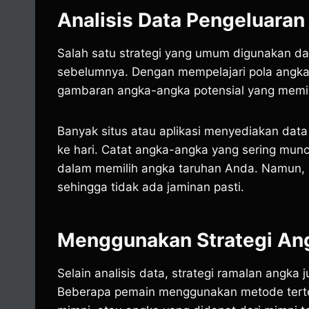
Analisis Data Pengeluara
Salah satu strategi yang umum digunakan da
sebelumnya. Dengan mempelajari pola angka
gambaran angka-angka potensial yang memilik
Banyak situs atau aplikasi menyediakan data
ke hari. Catat angka-angka yang sering munc
dalam memilih angka taruhan Anda. Namun, i
sehingga tidak ada jaminan pasti.
Menggunakan Strategi An
Selain analisis data, strategi ramalan angka 
Beberapa pemain menggunakan metode terten