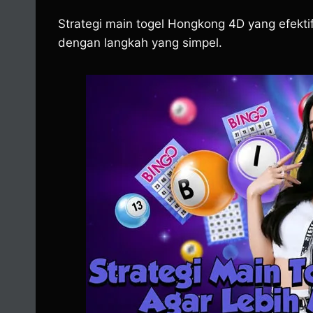
h
a
e
e
k
i
a
c
s
l
y
n
Strategi main togel Hongkong 4D yang efek
t
e
s
e
p
e
dengan langkah yang simpel.
s
b
e
g
e
A
o
n
r
p
o
g
a
p
k
e
m
r