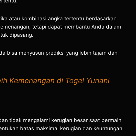
rtentu.
ka atau kombinasi angka tertentu berdasarkan
n kemenangan, tetapi dapat membantu Anda dalam
tuk dipasang.
a bisa menyusun prediksi yang lebih tajam dan
aih Kemenangan di Togel Yunani
 dan tidak mengalami kerugian besar saat bermain
Tentukan batas maksimal kerugian dan keuntungan