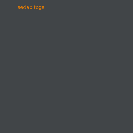
sedap togel