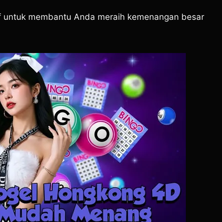
tif untuk membantu Anda meraih kemenangan besar