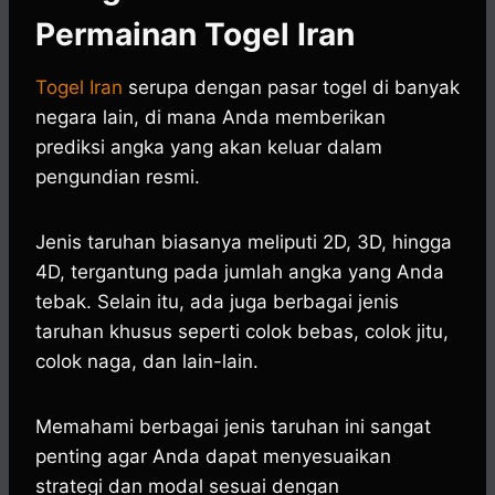
Permainan Togel Iran
Togel Iran
serupa dengan pasar togel di banyak
negara lain, di mana Anda memberikan
prediksi angka yang akan keluar dalam
pengundian resmi.
Jenis taruhan biasanya meliputi 2D, 3D, hingga
4D, tergantung pada jumlah angka yang Anda
tebak. Selain itu, ada juga berbagai jenis
taruhan khusus seperti colok bebas, colok jitu,
colok naga, dan lain-lain.
Memahami berbagai jenis taruhan ini sangat
penting agar Anda dapat menyesuaikan
strategi dan modal sesuai dengan