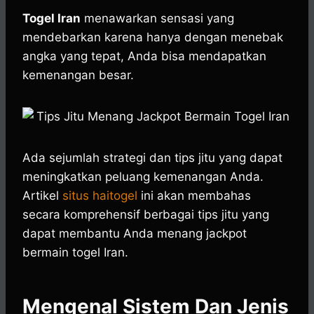
h
a
e
e
k
i
a
c
s
l
y
n
Togel Iran
menawarkan sensasi yang
t
e
s
e
p
e
mendebarkan karena hanya dengan menebak
s
b
e
g
e
angka yang tepat, Anda bisa mendapatkan
A
o
n
r
kemenangan besar.
p
o
g
a
p
k
e
m
r
Ada sejumlah strategi dan tips jitu yang dapat
meningkatkan peluang kemenangan Anda.
Artikel
situs haitogel
ini akan membahas
secara komprehensif berbagai tips jitu yang
dapat membantu Anda menang jackpot
bermain togel Iran.
Mengenal Sistem Dan Jenis