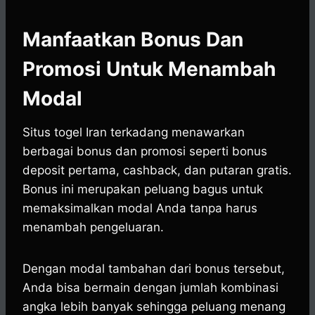
Manfaatkan Bonus Dan
Promosi Untuk Menambah
Modal
Situs togel Iran terkadang menawarkan
berbagai bonus dan promosi seperti bonus
deposit pertama, cashback, dan putaran gratis.
Bonus ini merupakan peluang bagus untuk
memaksimalkan modal Anda tanpa harus
menambah pengeluaran.
Dengan modal tambahan dari bonus tersebut,
Anda bisa bermain dengan jumlah kombinasi
angka lebih banyak sehingga peluang menang