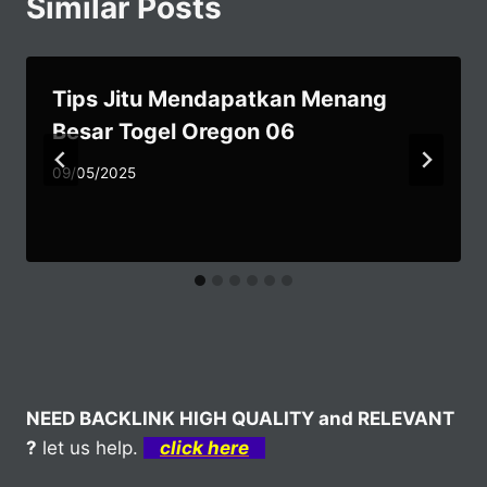
Similar Posts
Tips Jitu Mendapatkan Menang
Besar Togel Oregon 06
09/05/2025
NEED BACKLINK HIGH QUALITY and RELEVANT
?
let us help.
click here