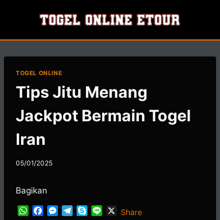
Skip
to
content
TOGEL ONLINE
Tips Jitu Menang
Jackpot Bermain Togel
Iran
05/01/2025
Bagikan
W
F
M
T
S
L
X
Share