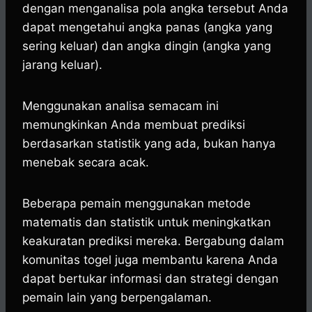
dengan menganalisa pola angka tersebut Anda
dapat mengetahui angka panas (angka yang
sering keluar) dan angka dingin (angka yang
jarang keluar).
Menggunakan analisa semacam ini
memungkinkan Anda membuat prediksi
berdasarkan statistik yang ada, bukan hanya
menebak secara acak.
Beberapa pemain menggunakan metode
matematis dan statistik untuk meningkatkan
keakuratan prediksi mereka. Bergabung dalam
komunitas togel juga membantu karena Anda
dapat bertukar informasi dan strategi dengan
pemain lain yang berpengalaman.