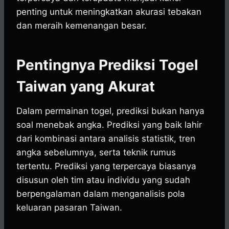
penting untuk meningkatkan akurasi tebakan
dan meraih kemenangan besar.
Pentingnya Prediksi Togel
Taiwan yang Akurat
Dalam permainan togel, prediksi bukan hanya
soal menebak angka. Prediksi yang baik lahir
dari kombinasi antara analisis statistik, tren
angka sebelumnya, serta teknik rumus
tertentu. Prediksi yang terpercaya biasanya
disusun oleh tim atau individu yang sudah
berpengalaman dalam menganalisis pola
keluaran pasaran Taiwan.