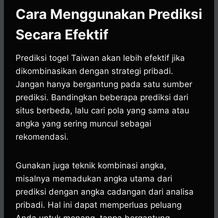
Cara Menggunakan Prediksi
Secara Efektif
Prediksi togel Taiwan akan lebih efektif jika
dikombinasikan dengan strategi pribadi.
Jangan hanya bergantung pada satu sumber
prediksi. Bandingkan beberapa prediksi dari
situs berbeda, lalu cari pola yang sama atau
angka yang sering muncul sebagai
rekomendasi.
Gunakan juga teknik kombinasi angka,
misalnya memadukan angka utama dari
prediksi dengan angka cadangan dari analisa
pribadi. Hal ini dapat memperluas peluang