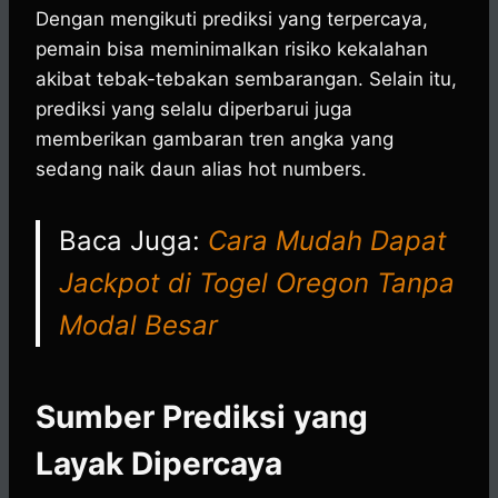
Dengan mengikuti prediksi yang terpercaya,
pemain bisa meminimalkan risiko kekalahan
akibat tebak-tebakan sembarangan. Selain itu,
prediksi yang selalu diperbarui juga
memberikan gambaran tren angka yang
sedang naik daun alias hot numbers.
Baca Juga:
Cara Mudah Dapat
Jackpot di Togel Oregon Tanpa
Modal Besar
Sumber Prediksi yang
Layak Dipercaya