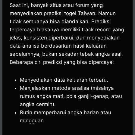
Saat ini, banyak situs atau forum yang
menyediakan prediksi togel Taiwan. Namun
tidak semuanya bisa diandalkan. Prediksi
terpercaya biasanya memiliki track record yang
jelas, konsisten diperbarui, dan menyediakan
data analisa berdasarkan hasil keluaran
sebelumnya, bukan sekadar tebak angka asal.
Beberapa ciri prediksi yang bisa dipercaya:
Menyediakan data keluaran terbaru.
Menjelaskan metode analisa (misalnya
rumus angka mati, pola ganjil-genap, atau
angka cermin).
Rutin memperbarui angka harian atau
mingguan.