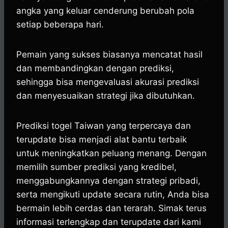
angka yang keluar cenderung berubah pola
setiap beberapa hari.
Pemain yang sukses biasanya mencatat hasil
dan membandingkan dengan prediksi,
sehingga bisa mengevaluasi akurasi prediksi
dan menyesuaikan strategi jika dibutuhkan.
Prediksi togel Taiwan yang terpercaya dan
terupdate bisa menjadi alat bantu terbaik
untuk meningkatkan peluang menang. Dengan
memilih sumber prediksi yang kredibel,
menggabungkannya dengan strategi pribadi,
serta mengikuti update secara rutin, Anda bisa
bermain lebih cerdas dan terarah. Simak terus
informasi terlengkap dan terupdate dari kami