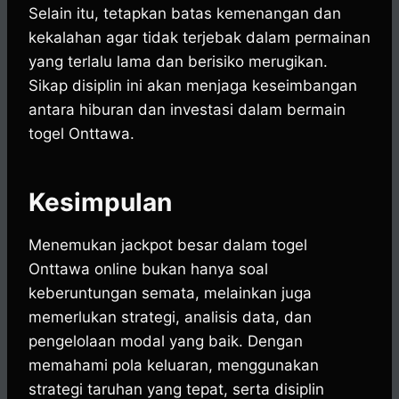
Selain itu, tetapkan batas kemenangan dan
kekalahan agar tidak terjebak dalam permainan
yang terlalu lama dan berisiko merugikan.
Sikap disiplin ini akan menjaga keseimbangan
antara hiburan dan investasi dalam bermain
togel Onttawa.
Kesimpulan
Menemukan jackpot besar dalam togel
Onttawa online bukan hanya soal
keberuntungan semata, melainkan juga
memerlukan strategi, analisis data, dan
pengelolaan modal yang baik. Dengan
memahami pola keluaran, menggunakan
strategi taruhan yang tepat, serta disiplin