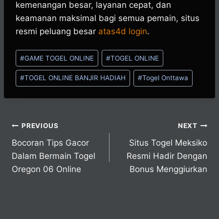
kemenangan besar, layanan cepat, dan
keamanan maksimal bagi semua pemain, situs
resmi peluang besar
atas4d login
.
Post
#
GAME TOGEL ONLINE
#
TOGEL ONLINE
Tags:
#
TOGEL ONLINE BANJIR HADIAH
#
Togel Onttawa
Post
PREVIOUS
NEXT
Bocoran Tips Gacor
Situs Togel Meksiko
navigation
Dalam Bermain Togel
Resmi Hadir Dengan
Oregon 06 Online
Bonus Menggiurkan