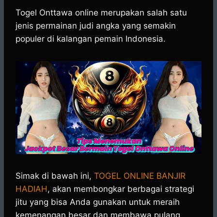
h
a
e
e
k
i
a
c
s
l
y
n
Togel Onttawa online merupakan salah satu
t
e
s
e
p
e
jenis permainan judi angka yang semakin
s
b
e
g
e
populer di kalangan pemain Indonesia.
A
o
n
r
p
o
g
a
p
k
e
m
r
Simak di bawah ini,
TOGEL ONLINE BANJIR
HADIAH
, akan membongkar berbagai strategi
jitu yang bisa Anda gunakan untuk meraih
kemenangan besar dan membawa pulang