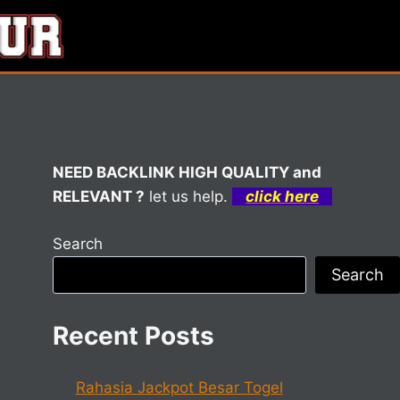
NEED BACKLINK HIGH QUALITY and
RELEVANT ?
let us help.
click here
Search
Search
Recent Posts
Rahasia Jackpot Besar Togel