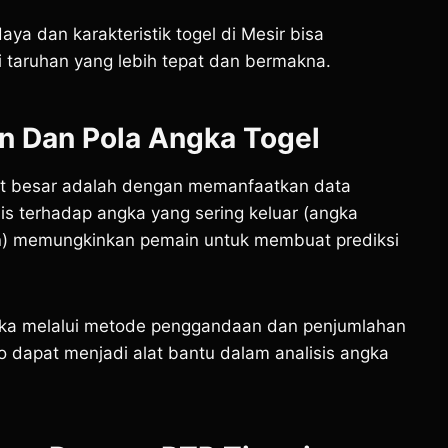
ya dan karakteristik togel di Mesir bisa
taruhan yang lebih tepat dan bermakna.
n Dan Pola Angka Togel
pot besar adalah dengan memanfaatkan data
is terhadap angka yang sering keluar (angka
in) memungkinkan pemain untuk membuat prediksi
gka melalui metode penggandaan dan penjumlahan
 dapat menjadi alat bantu dalam analisis angka