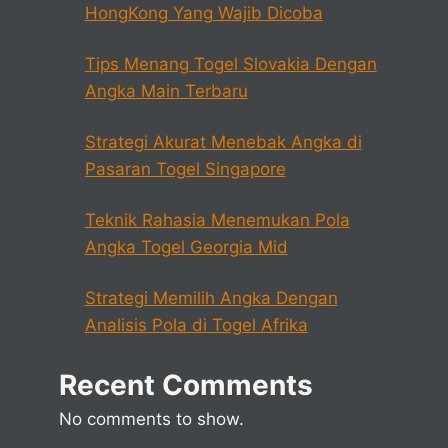
HongKong Yang Wajib Dicoba
Tips Menang Togel Slovakia Dengan
Angka Main Terbaru
Strategi Akurat Menebak Angka di
Pasaran Togel Singapore
Teknik Rahasia Menemukan Pola
Angka Togel Georgia Mid
Strategi Memilih Angka Dengan
Analisis Pola di Togel Afrika
Recent Comments
No comments to show.