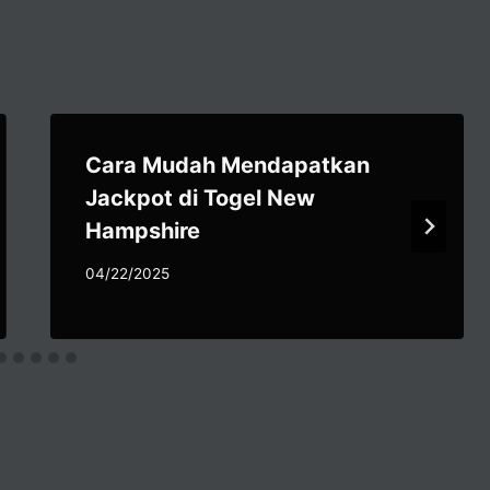
Cara Mudah Mendapatkan
Jackpot di Togel New
Hampshire
04/22/2025