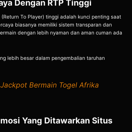
caya Dengan RTP Tinggi
Return To Player) tinggi adalah kunci penting saat
ercaya biasanya memiliki sistem transparan dan
 bermain dengan lebih nyaman dan aman cuman ada
ng lebih besar dalam pengembalian taruhan
Jackpot Bermain Togel Afrika
mosi Yang Ditawarkan Situs