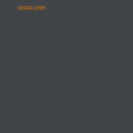
sedap togel