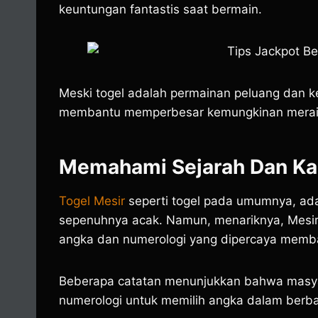
t
e
s
e
p
e
keuntungan fantastis saat bermain.
s
b
e
g
e
A
o
n
r
p
o
g
a
p
k
e
m
r
Meski togel adalah permainan peluang dan ke
membantu memperbesar kemungkinan meraih 
Memahami Sejarah Dan Kar
Togel Mesir
seperti togel pada umumnya, ada
sepenuhnya acak. Namun, menariknya, Mesir
angka dan numerologi yang dipercaya memb
Beberapa catatan menunjukkan bahwa masy
numerologi untuk memilih angka dalam berba