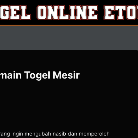
main Togel Mesir
yang ingin mengubah nasib dan memperoleh