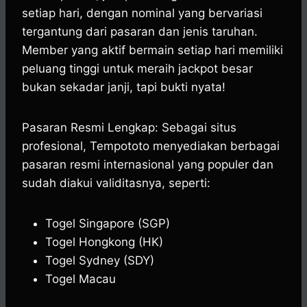
setiap hari, dengan nominal yang bervariasi
tergantung dari pasaran dan jenis taruhan.
Member yang aktif bermain setiap hari memiliki
peluang tinggi untuk meraih jackpot besar
bukan sekadar janji, tapi bukti nyata!
Pasaran Resmi Lengkap: Sebagai situs
profesional, Tempototo menyediakan berbagai
pasaran resmi internasional yang populer dan
sudah diakui validitasnya, seperti:
Togel Singapore (SGP)
Togel Hongkong (HK)
Togel Sydney (SDY)
Togel Macau