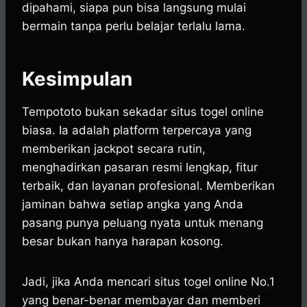
dipahami, siapa pun bisa langsung mulai
bermain tanpa perlu belajar terlalu lama.
Kesimpulan
Tempototo bukan sekadar situs togel online
biasa. Ia adalah platform terpercaya yang
memberikan jackpot secara rutin,
menghadirkan pasaran resmi lengkap, fitur
terbaik, dan layanan profesional. Memberikan
jaminan bahwa setiap angka yang Anda
pasang punya peluang nyata untuk menang
besar bukan hanya harapan kosong.
Jadi, jika Anda mencari situs togel online No.1
yang benar-benar membayar dan memberi