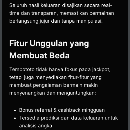
Seluruh hasil keluaran disajikan secara real-
time dan transparan, memastikan permainan
berlangsung jujur dan tanpa manipulasi.
Fitur Unggulan yang
Membuat Beda
Tempototo tidak hanya fokus pada jackpot,
tetapi juga menyediakan fitur-fitur yang
membuat pengalaman bermain makin
menyenangkan dan menguntungkan:
Bonus referral & cashback mingguan
Tersedia prediksi dan data keluaran untuk
analisis angka