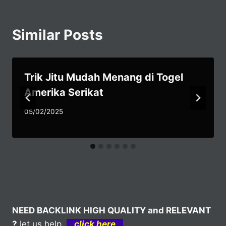
Similar Posts
Trik Jitu Mudah Menang di Togel
Amerika Serikat
05/02/2025
NEED BACKLINK HIGH QUALITY and RELEVANT
?
let us help.
click here