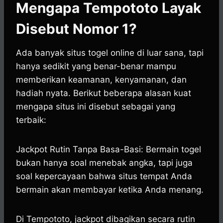
Mengapa Tempototo Layak
Disebut Nomor 1?
Ada banyak situs togel online di luar sana, tapi
hanya sedikit yang benar-benar mampu
memberikan keamanan, kenyamanan, dan
hadiah nyata. Berikut beberapa alasan kuat
mengapa situs ini disebut sebagai yang
terbaik:
Jackpot Rutin Tanpa Basa-Basi: Bermain togel
bukan hanya soal menebak angka, tapi juga
soal kepercayaan bahwa situs tempat Anda
bermain akan membayar ketika Anda menang.
Di Tempototo, jackpot dibagikan secara rutin