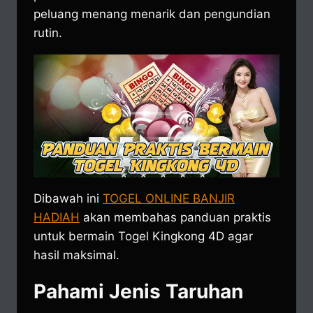
peluang menang menarik dan pengundian
rutin.
Dibawah ini
TOGEL ONLINE BANJIR
HADIAH
akan membahas panduan praktis
untuk bermain Togel Kingkong 4D agar
hasil maksimal.
Pahami Jenis Taruhan