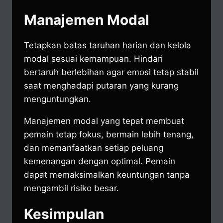
Manajemen Modal
Tetapkan batas taruhan harian dan kelola
modal sesuai kemampuan. Hindari
bertaruh berlebihan agar emosi tetap stabil
saat menghadapi putaran yang kurang
menguntungkan.
Manajemen modal yang tepat membuat
pemain tetap fokus, bermain lebih tenang,
dan memanfaatkan setiap peluang
kemenangan dengan optimal. Pemain
dapat memaksimalkan keuntungan tanpa
mengambil risiko besar.
Kesimpulan