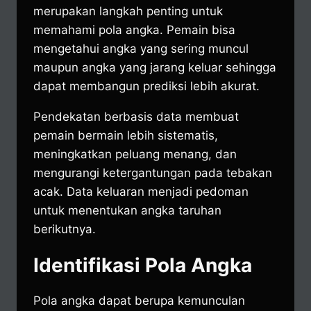
merupakan langkah penting untuk
memahami pola angka. Pemain bisa
mengetahui angka yang sering muncul
maupun angka yang jarang keluar sehingga
dapat membangun prediksi lebih akurat.
Pendekatan berbasis data membuat
pemain bermain lebih sistematis,
meningkatkan peluang menang, dan
mengurangi ketergantungan pada tebakan
acak. Data keluaran menjadi pedoman
untuk menentukan angka taruhan
berikutnya.
Identifikasi Pola Angka
Pola angka dapat berupa kemunculan