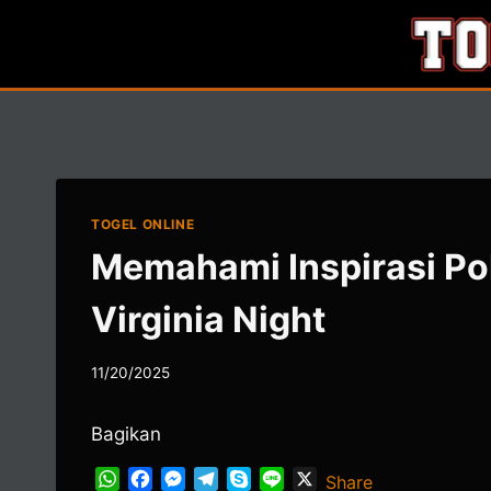
Skip
to
content
TOGEL ONLINE
Memahami Inspirasi Pol
Virginia Night
11/20/2025
Bagikan
W
F
M
T
S
L
X
Share