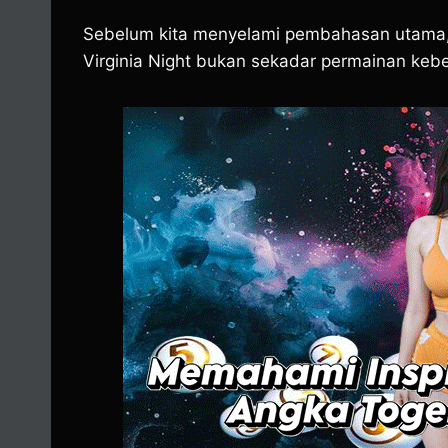
h
a
e
e
k
i
a
c
s
l
y
n
Sebelum kita menyelami pembahasan utama,
t
e
s
e
p
e
Virginia Night bukan sekadar permainan keb
s
b
e
g
e
A
o
n
r
p
o
g
a
p
k
e
m
r