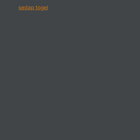
sedap togel