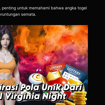
 penting untuk memahami bahwa angka togel
eruntungan semata.