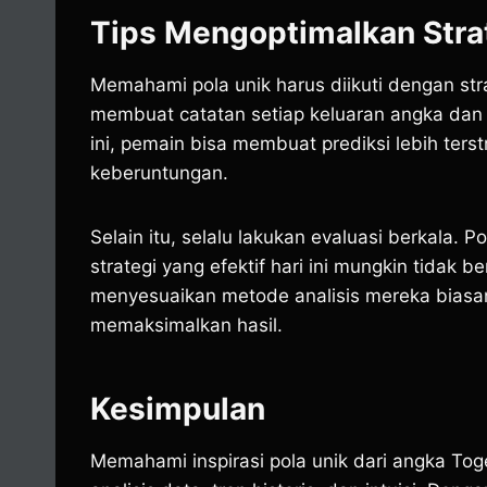
Tips Mengoptimalkan Stra
Memahami pola unik harus diikuti dengan stra
membuat catatan setiap keluaran angka dan 
ini, pemain bisa membuat prediksi lebih ter
keberuntungan.
Selain itu, selalu lakukan evaluasi berkala. 
strategi yang efektif hari ini mungkin tidak b
menyesuaikan metode analisis mereka biasany
memaksimalkan hasil.
Kesimpulan
Memahami inspirasi pola unik dari angka Tog