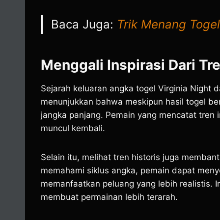
Baca Juga:
Trik Menang Togel
Menggali Inspirasi Dari Tre
Sejarah keluaran angka togel Virginia Night d
menunjukkan bahwa meskipun hasil togel bers
jangka panjang. Pemain yang mencatat tren i
muncul kembali.
Selain itu, melihat tren historis juga memb
memahami siklus angka, pemain dapat menyes
memanfaatkan peluang yang lebih realistis. I
membuat permainan lebih terarah.