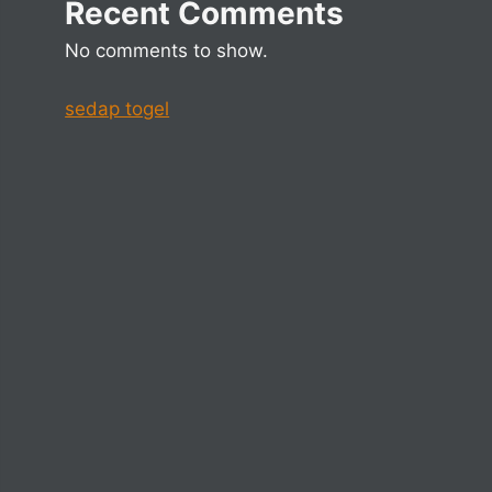
Recent Comments
No comments to show.
sedap togel