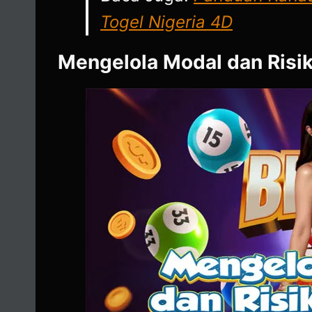
Togel Nigeria 4D
Mengelola Modal dan Risi