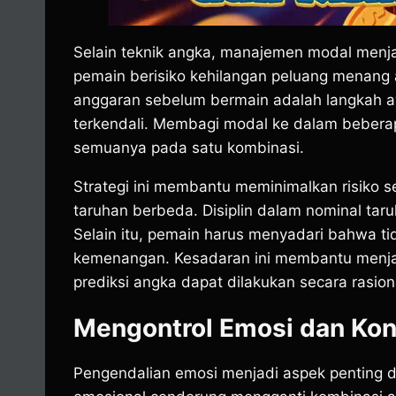
Selain teknik angka, manajemen modal menja
pemain berisiko kehilangan peluang menang 
anggaran sebelum bermain adalah langkah awal
terkendali. Membagi modal ke dalam bebera
semuanya pada satu kombinasi.
Strategi ini membantu meminimalkan risiko 
taruhan berbeda. Disiplin dalam nominal tar
Selain itu, pemain harus menyadari bahwa t
kemenangan. Kesadaran ini membantu menjag
prediksi angka dapat dilakukan secara rasion
Mengontrol Emosi dan Kons
Pengendalian emosi menjadi aspek penting 