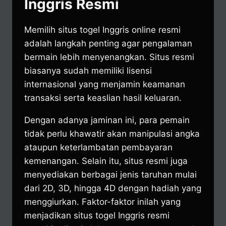
Inggris Resmi
Memilih situs togel Inggris online resmi
adalah langkah penting agar pengalaman
bermain lebih menyenangkan. Situs resmi
biasanya sudah memiliki lisensi
internasional yang menjamin keamanan
transaksi serta keaslian hasil keluaran.
Dengan adanya jaminan ini, para pemain
tidak perlu khawatir akan manipulasi angka
ataupun keterlambatan pembayaran
kemenangan. Selain itu, situs resmi juga
menyediakan berbagai jenis taruhan mulai
dari 2D, 3D, hingga 4D dengan hadiah yang
menggiurkan. Faktor-faktor inilah yang
menjadikan situs togel Inggris resmi