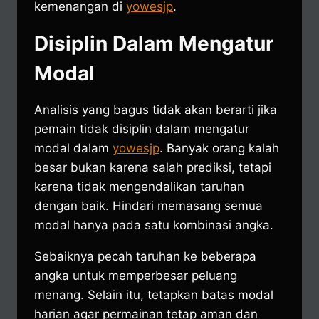
kemenangan di
yowesjp
.
Disiplin Dalam Mengatur
Modal
Analisis yang bagus tidak akan berarti jika
pemain tidak disiplin dalam mengatur
modal dalam
yowesjp
. Banyak orang kalah
besar bukan karena salah prediksi, tetapi
karena tidak mengendalikan taruhan
dengan baik. Hindari memasang semua
modal hanya pada satu kombinasi angka.
Sebaiknya pecah taruhan ke beberapa
angka untuk memperbesar peluang
menang. Selain itu, tetapkan batas modal
harian agar permainan tetap aman dan