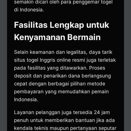
semakin dicari oleh para penggemar togel
di Indonesia.
Fasilitas Lengkap untuk
Kenyamanan Bermain
Selain keamanan dan legalitas, daya tarik
situs togel Inggris online resmi juga terletak
pada fasilitas yang ditawarkan. Proses
deposit dan penarikan dana berlangsung
cepat dengan berbagai pilihan metode
pembayaran yang memudahkan pemain
Indonesia.
Layanan pelanggan juga tersedia 24 jam
penuh untuk memberikan bantuan jika ada
kendala teknis maupun pertanyaan seputar