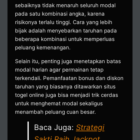
sebaiknya tidak menaruh seluruh modal
pada satu kombinasi angka, karena
risikonya terlalu tinggi. Cara yang lebih
bijak adalah menyebarkan taruhan pada
beberapa kombinasi untuk memperluas
peluang kemenangan.
Selain itu, penting juga menetapkan batas
modal harian agar permainan tetap
terkendali. Pemanfaatan bonus dan diskon
taruhan yang biasanya ditawarkan situs
togel online juga bisa menjadi trik cerdas
untuk menghemat modal sekaligus
menambah peluang cuan besar.
Baca Juga:
Strategi
Sakti Raih Jackpot