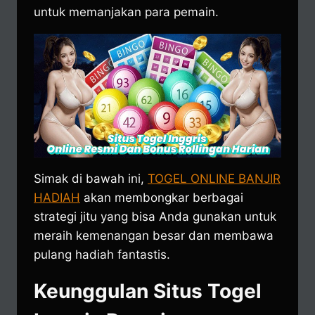
untuk memanjakan para pemain.
Simak di bawah ini,
TOGEL ONLINE BANJIR
HADIAH
akan membongkar berbagai
strategi jitu yang bisa Anda gunakan untuk
meraih kemenangan besar dan membawa
pulang hadiah fantastis.
Keunggulan Situs Togel