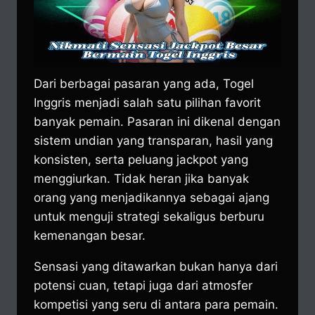
Dari berbagai pasaran yang ada, Togel
Inggris menjadi salah satu pilihan favorit
banyak pemain. Pasaran ini dikenal dengan
sistem undian yang transparan, hasil yang
konsisten, serta peluang jackpot yang
menggiurkan. Tidak heran jika banyak
orang yang menjadikannya sebagai ajang
untuk menguji strategi sekaligus berburu
kemenangan besar.
Sensasi yang ditawarkan bukan hanya dari
potensi cuan, tetapi juga dari atmosfer
kompetisi yang seru di antara para pemain.