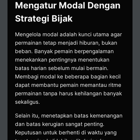
Mengatur Modal Dengan
Strategi Bijak
Mengelola modal adalah kunci utama agar
permainan tetap menjadi hiburan, bukan
beban. Banyak pemain berpengalaman
menekankan pentingnya menentukan
batas harian sebelum mulai bermain.
Membagi modal ke beberapa bagian kecil
dapat membantu pemain memantau ritme
permainan tanpa harus kehilangan banyak
sekaligus.
Selain itu, menetapkan batas kemenangan
dan batas kerugian sangat penting.
Keputusan untuk berhenti di waktu yang