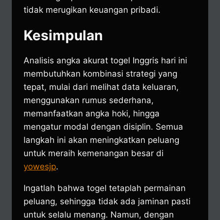
tidak merugikan keuangan pribadi.
Kesimpulan
Analisis angka akurat togel Inggris hari ini
membutuhkan kombinasi strategi yang
tepat, mulai dari melihat data keluaran,
menggunakan rumus sederhana,
memanfaatkan angka hoki, hingga
mengatur modal dengan disiplin. Semua
langkah ini akan meningkatkan peluang
untuk meraih kemenangan besar di
yowesjp
.
Ingatlah bahwa togel tetaplah permainan
peluang, sehingga tidak ada jaminan pasti
untuk selalu menang. Namun, dengan