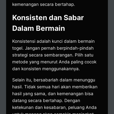
kemenangan secara bertahap.
Konsisten dan Sabar
Dalam Bermain
Konsistensi adalah kunci dalam bermain
togel. Jangan pernah berpindah-pindah
strategi secara sembarangan. Pilih satu
metode yang menurut Anda paling cocok
dan konsisten menggunakannya.
Selain itu, bersabarlah dalam menunggu
hasil. Tidak semua hari akan memberikan
hasil yang sama, dan kemenangan bisa
datang secara bertahap. Dengan
ketekunan dan kesabaran, peluang Anda