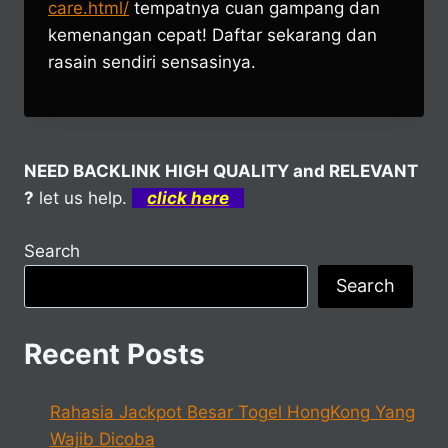
care.html/
tempatnya cuan gampang dan
kemenangan cepat! Daftar sekarang dan
rasain sendiri sensasinya.
NEED BACKLINK HIGH QUALITY and RELEVANT
?
let us help.
click here
Search
Search
Recent Posts
Rahasia Jackpot Besar Togel HongKong Yang
Wajib Dicoba