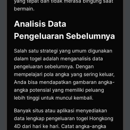
yang tepat dan tidak merasa bingung saat
bermain.
Analisis Data
Pengeluaran Sebelumnya
Salah satu strategi yang umum digunakan
dalam togel adalah menganalisis data
pengeluaran sebelumnya. Dengan
mempelajari pola angka yang sering keluar,
Anda bisa mendapatkan gambaran angka-
angka potensial yang memiliki peluang
lebih tinggi untuk muncul kembali.
Banyak situs atau aplikasi menyediakan
data lengkap pengeluaran togel Hongkong
4D dari hari ke hari. Catat angka-angka