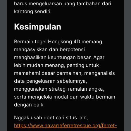
harus mengeluarkan uang tambahan dari
kantong sendiri.
Kesimpulan
Bermain togel Hongkong 4D memang
mengasyikkan dan berpotensi
menghasilkan keuntungan besar. Agar
lebih mudah menang, penting untuk
memahami dasar permainan, menganalisis
data pengeluaran sebelumnya,
menggunakan strategi ramalan angka,
serta mengelola modal dan waktu bermain
dengan baik.
Nggak usah ribet cari situs lain,
https://www.navarreferretrescue.org/ferret-