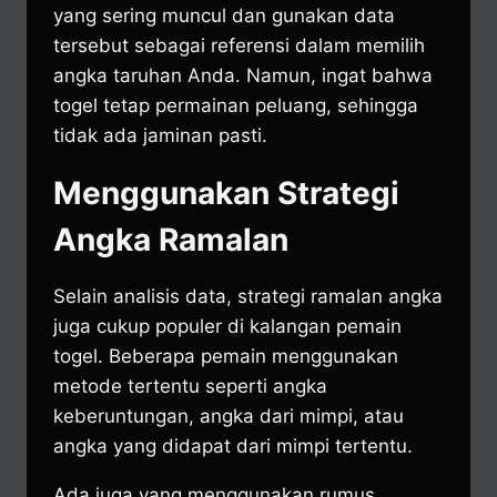
yang sering muncul dan gunakan data
tersebut sebagai referensi dalam memilih
angka taruhan Anda. Namun, ingat bahwa
togel tetap permainan peluang, sehingga
tidak ada jaminan pasti.
Menggunakan Strategi
Angka Ramalan
Selain analisis data, strategi ramalan angka
juga cukup populer di kalangan pemain
togel. Beberapa pemain menggunakan
metode tertentu seperti angka
keberuntungan, angka dari mimpi, atau
angka yang didapat dari mimpi tertentu.
Ada juga yang menggunakan rumus