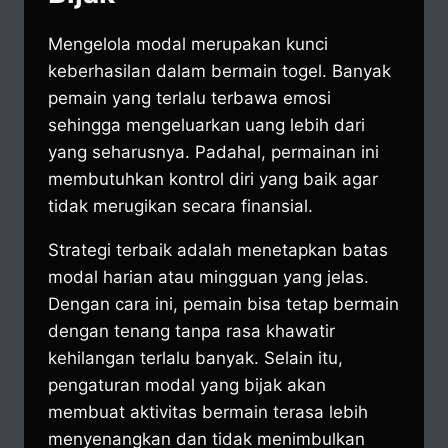
Mengelola modal merupakan kunci
keberhasilan dalam bermain togel. Banyak
pemain yang terlalu terbawa emosi
sehingga mengeluarkan uang lebih dari
yang seharusnya. Padahal, permainan ini
membutuhkan kontrol diri yang baik agar
tidak merugikan secara finansial.
Strategi terbaik adalah menetapkan batas
modal harian atau mingguan yang jelas.
Dengan cara ini, pemain bisa tetap bermain
dengan tenang tanpa rasa khawatir
kehilangan terlalu banyak. Selain itu,
pengaturan modal yang bijak akan
membuat aktivitas bermain terasa lebih
menyenangkan dan tidak menimbulkan