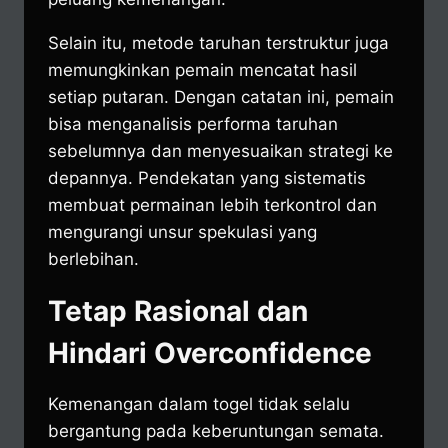
Selain itu, metode taruhan terstruktur juga
memungkinkan pemain mencatat hasil
setiap putaran. Dengan catatan ini, pemain
bisa menganalisis performa taruhan
sebelumnya dan menyesuaikan strategi ke
depannya. Pendekatan yang sistematis
membuat permainan lebih terkontrol dan
mengurangi unsur spekulasi yang
berlebihan.
Tetap Rasional dan
Hindari Overconfidence
Kemenangan dalam togel tidak selalu
bergantung pada keberuntungan semata.