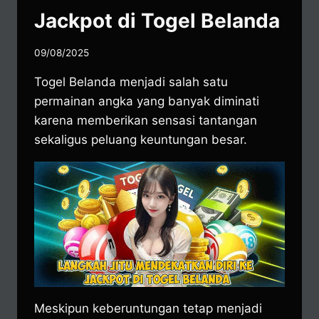
Jackpot di Togel Belanda
09/08/2025
Togel Belanda menjadi salah satu
permainan angka yang banyak diminati
karena memberikan sensasi tantangan
sekaligus peluang keuntungan besar.
Meskipun keberuntungan tetap menjadi