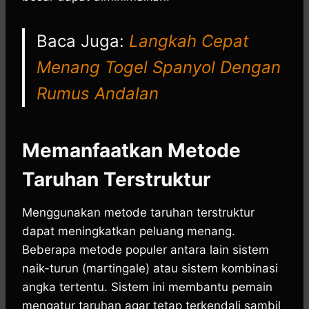
Baca Juga:
Langkah Cepat
Menang Togel Spanyol Dengan
Rumus Andalan
Memanfaatkan Metode
Taruhan Terstruktur
Menggunakan metode taruhan terstruktur
dapat meningkatkan peluang menang.
Beberapa metode populer antara lain sistem
naik-turun (martingale) atau sistem kombinasi
angka tertentu. Sistem ini membantu pemain
mengatur taruhan agar tetap terkendali sambil