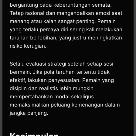
bergantung pada keberuntungan semata.
Tetap rasional dan mengendalikan emosi saat
menang atau kalah sangat penting. Pemain
yang terlalu percaya diri sering kali melakukan
taruhan berlebihan, yang justru meningkatkan
risiko kerugian.
Selalu evaluasi strategi setelah setiap sesi
bermain. Jika pola taruhan tertentu tidak
efektif, lakukan penyesuaian. Pemain yang
disiplin dan realistis lebih mungkin
mempertahankan modal sekaligus
memaksimalkan peluang kemenangan dalam
jangka panjang.