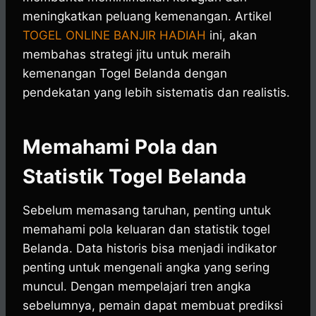
meningkatkan peluang kemenangan. Artikel
TOGEL ONLINE BANJIR HADIAH
ini, akan
membahas strategi jitu untuk meraih
kemenangan Togel Belanda dengan
pendekatan yang lebih sistematis dan realistis.
Memahami Pola dan
Statistik Togel Belanda
Sebelum memasang taruhan, penting untuk
memahami pola keluaran dan statistik togel
Belanda. Data historis bisa menjadi indikator
penting untuk mengenali angka yang sering
muncul. Dengan mempelajari tren angka
sebelumnya, pemain dapat membuat prediksi