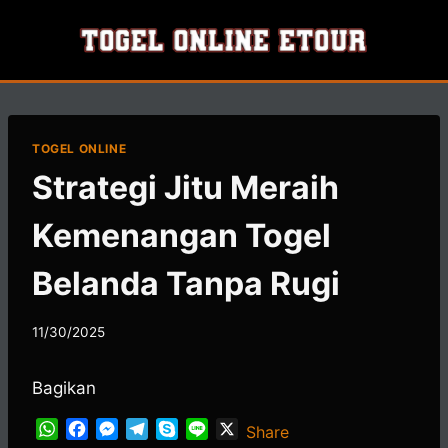
Skip
to
content
TOGEL ONLINE
Strategi Jitu Meraih
Kemenangan Togel
Belanda Tanpa Rugi
11/30/2025
Bagikan
W
F
M
T
S
L
X
Share