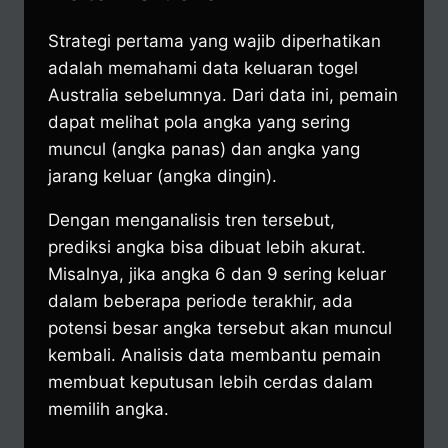
Strategi pertama yang wajib diperhatikan
adalah memahami data keluaran togel
Australia sebelumnya. Dari data ini, pemain
dapat melihat pola angka yang sering
muncul (angka panas) dan angka yang
jarang keluar (angka dingin).
Dengan menganalisis tren tersebut,
prediksi angka bisa dibuat lebih akurat.
Misalnya, jika angka 6 dan 9 sering keluar
dalam beberapa periode terakhir, ada
potensi besar angka tersebut akan muncul
kembali. Analisis data membantu pemain
membuat keputusan lebih cerdas dalam
memilih angka.