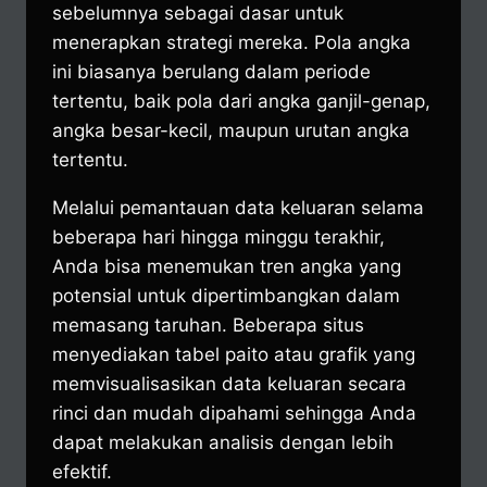
sebelumnya sebagai dasar untuk
menerapkan strategi mereka. Pola angka
ini biasanya berulang dalam periode
tertentu, baik pola dari angka ganjil-genap,
angka besar-kecil, maupun urutan angka
tertentu.
Melalui pemantauan data keluaran selama
beberapa hari hingga minggu terakhir,
Anda bisa menemukan tren angka yang
potensial untuk dipertimbangkan dalam
memasang taruhan. Beberapa situs
menyediakan tabel paito atau grafik yang
memvisualisasikan data keluaran secara
rinci dan mudah dipahami sehingga Anda
dapat melakukan analisis dengan lebih
efektif.