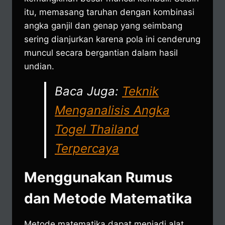
itu, memasang taruhan dengan kombinasi
angka ganjil dan genap yang seimbang
sering dianjurkan karena pola ini cenderung
muncul secara bergantian dalam hasil
undian.
Baca Juga:
Teknik
Menganalisis Angka
Togel Thailand
Terpercaya
Menggunakan Rumus
dan Metode Matematika
Metode matematika dapat menjadi alat