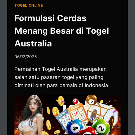
TOGEL ONLINE
Formulasi Cerdas
Menang Besar di Togel
Australia
06/12/2025
Permainan Togel Australia merupakan
salah satu pasaran togel yang paling
diminati oleh para pemain di Indonesia.