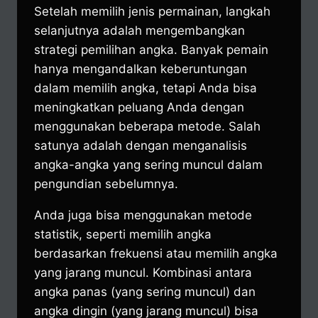
Setelah memilih jenis permainan, langkah
selanjutnya adalah mengembangkan
strategi pemilihan angka. Banyak pemain
hanya mengandalkan keberuntungan
dalam memilih angka, tetapi Anda bisa
meningkatkan peluang Anda dengan
menggunakan beberapa metode. Salah
satunya adalah dengan menganalisis
angka-angka yang sering muncul dalam
pengundian sebelumnya.
Anda juga bisa menggunakan metode
statistik, seperti memilih angka
berdasarkan frekuensi atau memilih angka
yang jarang muncul. Kombinasi antara
angka panas (yang sering muncul) dan
angka dingin (yang jarang muncul) bisa