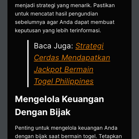
menjadi strategi yang menarik. Pastikan
untuk mencatat hasil pengundian
sebelumnya agar Anda dapat membuat
keputusan yang lebih terinformasi.
Baca Juga:
Strategi
Cerdas Mendapatkan
Jackpot Bermain
Togel Philippines
Mengelola Keuangan
Dengan Bijak
Penting untuk mengelola keuangan Anda
dengan bijak saat bermain togel. Tetapkan