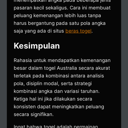
pasaran kecil sekaligus. Cara ini membuat
peluang kemenangan lebih luas tanpa
harus bergantung pada satu pola angka
saja yang ada di situs
beras togel
.
Kesimpulan
Rahasia untuk mendapatkan kemenangan
besar dalam togel Australia secara akurat
terletak pada kombinasi antara analisis
pola, disiplin modal, serta strategi
kombinasi angka dan variasi taruhan.
Ketiga hal ini jika dilakukan secara
konsisten dapat meningkatkan peluang
secara signifikan.
Ingat bahwa togel adalah permainan