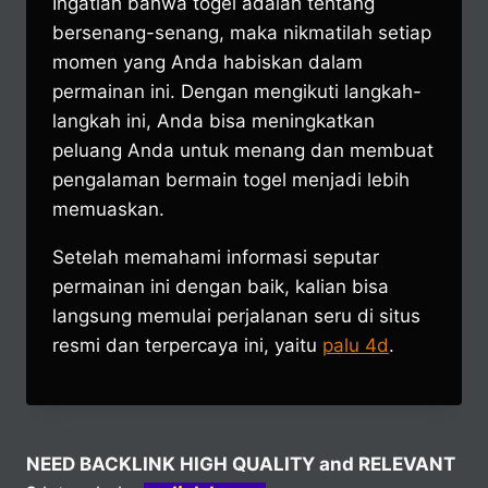
Ingatlah bahwa togel adalah tentang
bersenang-senang, maka nikmatilah setiap
momen yang Anda habiskan dalam
permainan ini. Dengan mengikuti langkah-
langkah ini, Anda bisa meningkatkan
peluang Anda untuk menang dan membuat
pengalaman bermain togel menjadi lebih
memuaskan.
Setelah memahami informasi seputar
permainan ini dengan baik, kalian bisa
langsung memulai perjalanan seru di situs
resmi dan terpercaya ini, yaitu
palu 4d
.
NEED BACKLINK HIGH QUALITY and RELEVANT