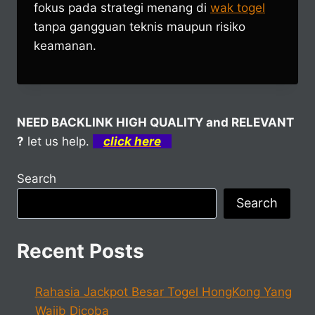
fokus pada strategi menang di
wak togel
tanpa gangguan teknis maupun risiko
keamanan.
NEED BACKLINK HIGH QUALITY and RELEVANT
?
let us help.
click here
Search
Search
Recent Posts
Rahasia Jackpot Besar Togel HongKong Yang
Wajib Dicoba