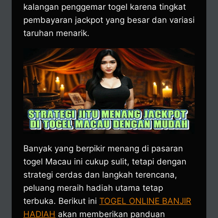
kalangan penggemar togel karena tingkat
pembayaran jackpot yang besar dan variasi
taruhan menarik.
Banyak yang berpikir menang di pasaran
togel Macau ini cukup sulit, tetapi dengan
strategi cerdas dan langkah terencana,
peluang meraih hadiah utama tetap
terbuka. Berikut ini
TOGEL ONLINE BANJIR
HADIAH
akan memberikan panduan