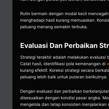
Rutin bermain dengan modal kecil mencegah 
menghadapi hasil kurang memuaskan. Konsi
peluang menang semakin terbuka.
Evaluasi Dan Perbaikan St
Strategi terakhir adalah melakukan evaluasi 
Catat hasil, identifikasi pola kemenangan di
w
kurang efektif. Koreksi strategi secara ber
peluang lebih baik untuk putaran berikutnya.
Dengan evaluasi dan perbaikan berkelanjutan
disesuaikan dengan kondisi pasar angka. Mod
mengelola dan tetap konsisten menjalankan s