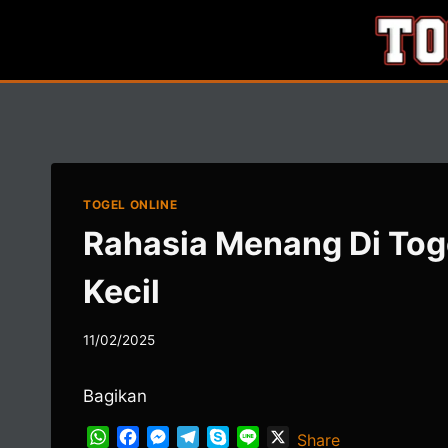
Skip
to
content
TOGEL ONLINE
Rahasia Menang Di Tog
Kecil
11/02/2025
Bagikan
W
F
M
T
S
L
X
Share