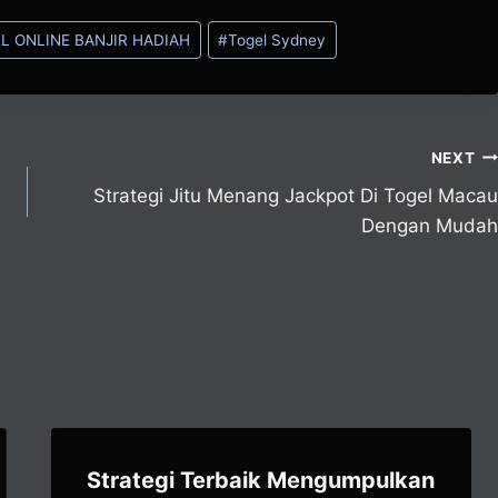
L ONLINE BANJIR HADIAH
#
Togel Sydney
NEXT
Strategi Jitu Menang Jackpot Di Togel Macau
Dengan Mudah
Strategi Terbaik Mengumpulkan