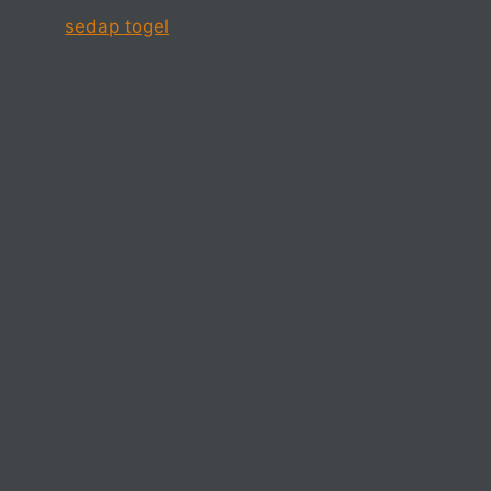
sedap togel