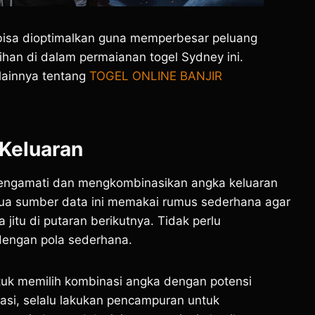
bisa dioptimalkan guna memperbesar peluang
han di dalam permaianan togel Sydney ini.
lainnya tentang
TOGEL ONLINE BANJIR
 Keluaran
mengamati dan mengkombinasikan angka keluaran
dua sumber data ini memakai rumus sederhana agar
tu di putaran berikutnya. Tidak perlu
dengan pola sederhana.
tuk memilih kombinasi angka dengan potensi
iasi, selalu lakukan pencampuran untuk