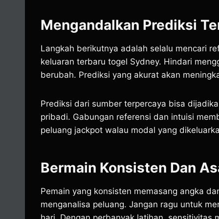
Mengandalkan Prediksi Te
Langkah berikutnya adalah selalu mencari ref
keluaran terbaru togel Sydney. Hindari men
berubah. Prediksi yang akurat akan meningka
Prediksi dari sumber terpercaya bisa dijadi
pribadi. Gabungan referensi dan intuisi mem
peluang jackpot walau modal yang dikeluark
Bermain Konsisten Dan 
Pemain yang konsisten memasang angka dan r
menganalisa peluang. Jangan ragu untuk m
hari. Dengan perbanyak latihan, sensitivitas