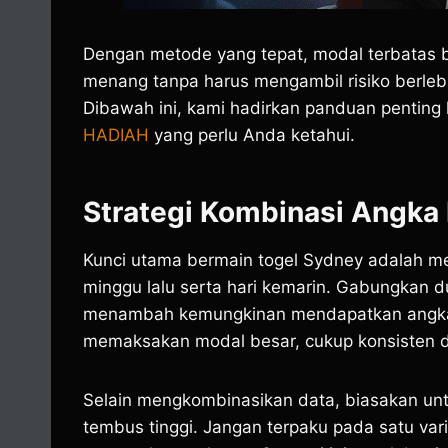
Dengan metode yang tepat, modal terbatas 
menang tanpa harus mengambil risiko berlebi
Dibawah ini, kami hadirkan panduan penting 
HADIAH
yang perlu Anda ketahui.
Strategi Kombinasi Angka
Kunci utama bermain togel Sydney adalah 
minggu lalu serta hari kemarin. Gabungkan 
menambah kemungkinan mendapatkan angka ji
memaksakan modal besar, cukup konsisten 
Selain mengkombinasikan data, biasakan un
tembus tinggi. Jangan terpaku pada satu var