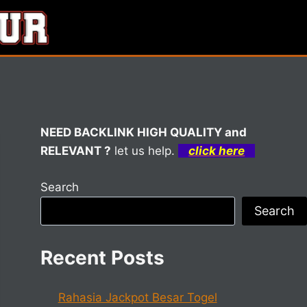
NEED BACKLINK HIGH QUALITY and
RELEVANT ?
let us help.
click here
Search
Search
Recent Posts
Rahasia Jackpot Besar Togel