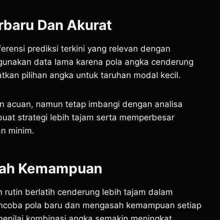
rbaru Dan Akurat
erensi prediksi terkini yang relevan dengan
ggunakan data lama karena pola angka cenderung
tkan pilihan angka untuk taruhan modal kecil.
kan acuan, namun tetap imbangi dengan analisa
buat strategi lebih tajam serta memperbesar
an minim.
Asah Kemampuan
utin berlatih cenderung lebih tajam dalam
encoba pola baru dan mengasah kemampuan setiap
 menilai kombinasi angka semakin meningkat.