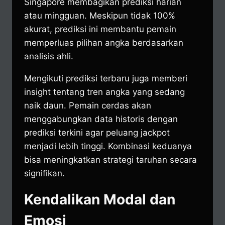
Singapore membagikan prediksi harian
atau mingguan. Meskipun tidak 100%
akurat, prediksi ini membantu pemain
memperluas pilihan angka berdasarkan
analisis ahli.
Mengikuti prediksi terbaru juga memberi
insight tentang tren angka yang sedang
naik daun. Pemain cerdas akan
menggabungkan data historis dengan
prediksi terkini agar peluang jackpot
menjadi lebih tinggi. Kombinasi keduanya
bisa meningkatkan strategi taruhan secara
signifikan.
Kendalikan Modal dan
Emosi