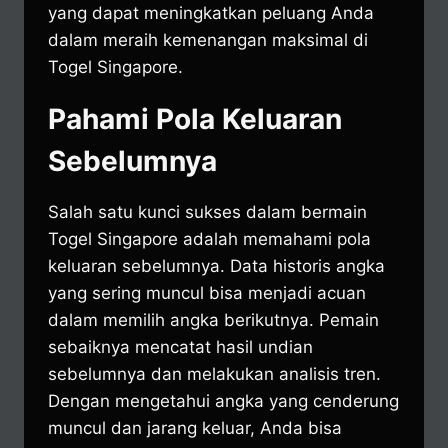
yang dapat meningkatkan peluang Anda
dalam meraih kemenangan maksimal di
Togel Singapore.
Pahami Pola Keluaran
Sebelumnya
Salah satu kunci sukses dalam bermain
Togel Singapore adalah memahami pola
keluaran sebelumnya. Data historis angka
yang sering muncul bisa menjadi acuan
dalam memilih angka berikutnya. Pemain
sebaiknya mencatat hasil undian
sebelumnya dan melakukan analisis tren.
Dengan mengetahui angka yang cenderung
muncul dan jarang keluar, Anda bisa