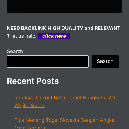
NEED BACKLINK HIGH QUALITY and RELEVANT
?
let us help.
click here
Search
Search
Recent Posts
Rahasia Jackpot Besar Togel HongKong Yang
Wajib Dicoba
Tips Menang Togel Slovakia Dengan Angka
Main Terbaru