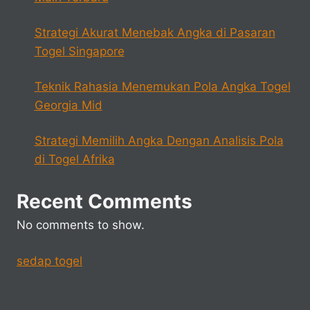
Strategi Akurat Menebak Angka di Pasaran
Togel Singapore
Teknik Rahasia Menemukan Pola Angka Togel
Georgia Mid
Strategi Memilih Angka Dengan Analisis Pola
di Togel Afrika
Recent Comments
No comments to show.
sedap togel