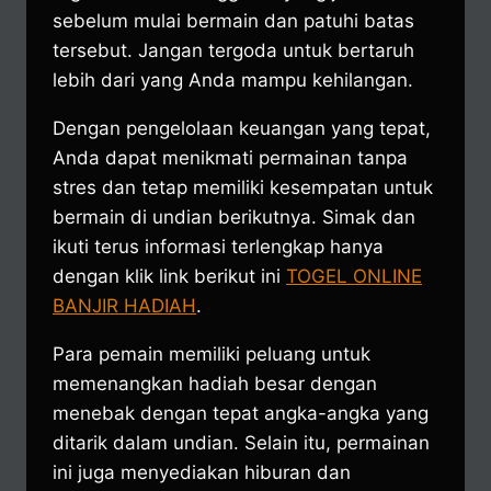
sebelum mulai bermain dan patuhi batas
tersebut. Jangan tergoda untuk bertaruh
lebih dari yang Anda mampu kehilangan.
Dengan pengelolaan keuangan yang tepat,
Anda dapat menikmati permainan tanpa
stres dan tetap memiliki kesempatan untuk
bermain di undian berikutnya. Simak dan
ikuti terus informasi terlengkap hanya
dengan klik link berikut ini
TOGEL ONLINE
BANJIR HADIAH
.
Para pemain memiliki peluang untuk
memenangkan hadiah besar dengan
menebak dengan tepat angka-angka yang
ditarik dalam undian. Selain itu, permainan
ini juga menyediakan hiburan dan