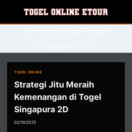
Skip
to
content
Strategi Jitu Togel
Singapura 2D
TOGEL ONLINE
Strategi Jitu Meraih
Kemenangan di Togel
Singapura 2D
02/19/2025