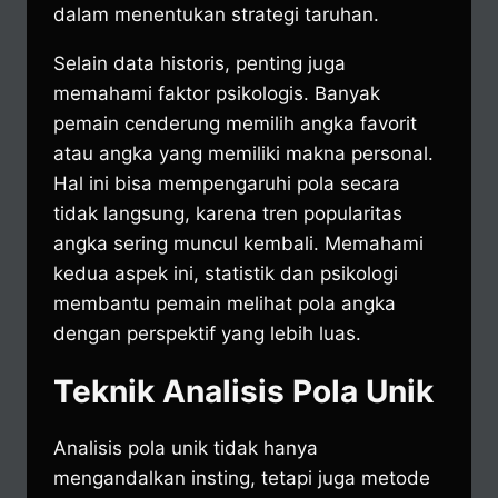
dalam menentukan strategi taruhan.
Selain data historis, penting juga
memahami faktor psikologis. Banyak
pemain cenderung memilih angka favorit
atau angka yang memiliki makna personal.
Hal ini bisa mempengaruhi pola secara
tidak langsung, karena tren popularitas
angka sering muncul kembali. Memahami
kedua aspek ini, statistik dan psikologi
membantu pemain melihat pola angka
dengan perspektif yang lebih luas.
Teknik Analisis Pola Unik
Analisis pola unik tidak hanya
mengandalkan insting, tetapi juga metode