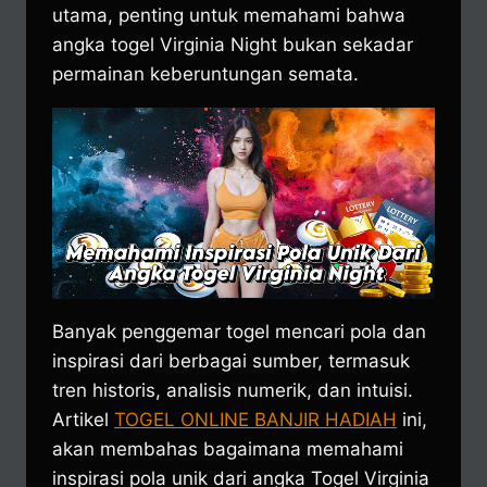
utama, penting untuk memahami bahwa
angka togel Virginia Night bukan sekadar
permainan keberuntungan semata.
Banyak penggemar togel mencari pola dan
inspirasi dari berbagai sumber, termasuk
tren historis, analisis numerik, dan intuisi.
Artikel
TOGEL ONLINE BANJIR HADIAH
ini,
akan membahas bagaimana memahami
inspirasi pola unik dari angka Togel Virginia