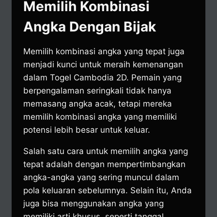
Memilih Kombinasi
Angka Dengan Bijak
Memilih kombinasi angka yang tepat juga
menjadi kunci untuk meraih kemenangan
dalam Togel Cambodia 2D. Pemain yang
berpengalaman seringkali tidak hanya
memasang angka acak, tetapi mereka
memilih kombinasi angka yang memiliki
potensi lebih besar untuk keluar.
Salah satu cara untuk memilih angka yang
tepat adalah dengan mempertimbangkan
angka-angka yang sering muncul dalam
pola keluaran sebelumnya. Selain itu, Anda
juga bisa menggunakan angka yang
memiliki arti khusus, seperti tanggal