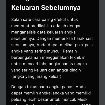
Keluaran Sebelumnya
Salah satu cara paling efektif untuk
membuat prediksi jitu adalah dengan
menganalisis data keluaran angka
sebelumnya. Dengan memeriksa hasil-hasil
sebelumnya, Anda dapat melihat pola-pola
angka yang sering muncul. Pemain
berpengalaman menggunakan teknik ini
untuk mencari tahu angka panas (angka
yang sering keluar) dan angka dingin
(angka yang jarang keluar).
Dengan fokus pada angka panas, Anda
dapat memilih angka-angka yang memiliki
peluang lebih besar untuk muncul. Meski