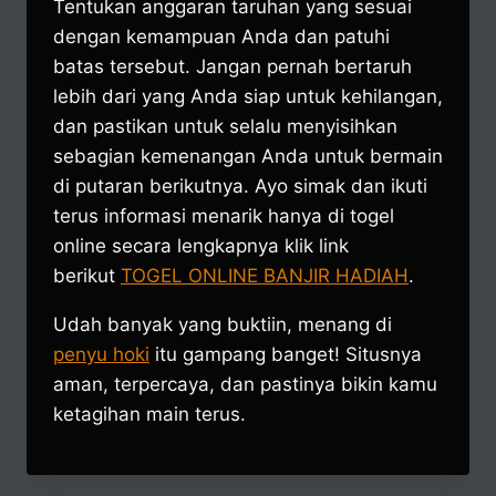
Tentukan anggaran taruhan yang sesuai
dengan kemampuan Anda dan patuhi
batas tersebut. Jangan pernah bertaruh
lebih dari yang Anda siap untuk kehilangan,
dan pastikan untuk selalu menyisihkan
sebagian kemenangan Anda untuk bermain
di putaran berikutnya. Ayo simak dan ikuti
terus informasi menarik hanya di togel
online secara lengkapnya klik link
berikut
TOGEL ONLINE BANJIR HADIAH
.
Udah banyak yang buktiin, menang di
penyu hoki
itu gampang banget! Situsnya
aman, terpercaya, dan pastinya bikin kamu
ketagihan main terus.