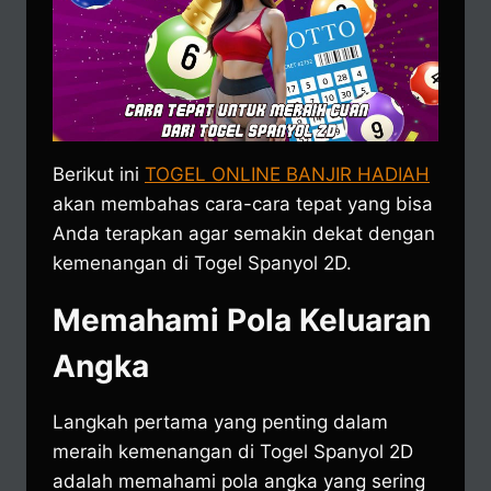
Berikut ini
TOGEL ONLINE BANJIR HADIAH
akan membahas cara-cara tepat yang bisa
Anda terapkan agar semakin dekat dengan
kemenangan di Togel Spanyol 2D.
Memahami Pola Keluaran
Angka
Langkah pertama yang penting dalam
meraih kemenangan di Togel Spanyol 2D
adalah memahami pola angka yang sering