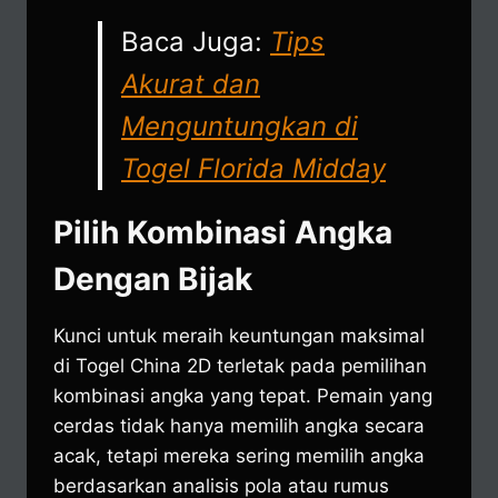
Baca Juga:
Tips
Akurat dan
Menguntungkan di
Togel Florida Midday
Pilih Kombinasi Angka
Dengan Bijak
Kunci untuk meraih keuntungan maksimal
di Togel China 2D terletak pada pemilihan
kombinasi angka yang tepat. Pemain yang
cerdas tidak hanya memilih angka secara
acak, tetapi mereka sering memilih angka
berdasarkan analisis pola atau rumus