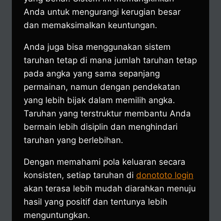
Anda untuk mengurangi kerugian besar
dan memaksimalkan keuntungan.
Anda juga bisa menggunakan sistem
taruhan tetap di mana jumlah taruhan tetap
pada angka yang sama sepanjang
permainan, namun dengan pendekatan
yang lebih bijak dalam memilih angka.
Taruhan yang terstruktur membantu Anda
bermain lebih disiplin dan menghindari
taruhan yang berlebihan.
Dengan memahami pola keluaran secara
konsisten, setiap taruhan di
donototo login
akan terasa lebih mudah diarahkan menuju
hasil yang positif dan tentunya lebih
menguntungkan.