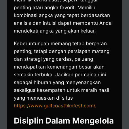
penting atau angka favorit. Memilih
kombinasi angka yang tepat berdasarkan
analisis dan intuisi dapat membantu Anda
mendekati angka yang akan keluar.
Keberuntungan memang tetap berperan
penting, tetapi dengan persiapan matang
dan strategi yang cerdas, peluang
mendapatkan kemenangan besar akan
semakin terbuka. Jadikan permainan ini
sebagai hiburan yang menyenangkan
sekaligus kesempatan untuk meraih hasil
yang memuaskan di situs
https://www.gulfcoastfilmfest.com/
.
Disiplin Dalam Mengelola