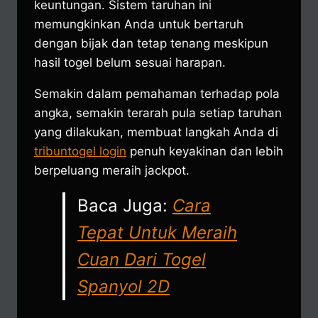
keuntungan. Sistem taruhan ini
memungkinkan Anda untuk bertaruh
dengan bijak dan tetap tenang meskipun
hasil togel belum sesuai harapan.
Semakin dalam pemahaman terhadap pola
angka, semakin terarah pula setiap taruhan
yang dilakukan, membuat langkah Anda di
tribuntogel login
penuh keyakinan dan lebih
berpeluang meraih jackpot.
Baca Juga:
Cara
Tepat Untuk Meraih
Cuan Dari Togel
Spanyol 2D