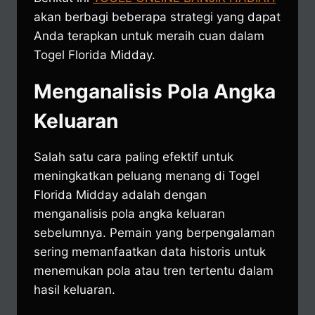
akan berbagi beberapa strategi yang dapat
Anda terapkan untuk meraih cuan dalam
Togel Florida Midday.
Menganalisis Pola Angka
Keluaran
Salah satu cara paling efektif untuk
meningkatkan peluang menang di Togel
Florida Midday adalah dengan
menganalisis pola angka keluaran
sebelumnya. Pemain yang berpengalaman
sering memanfaatkan data historis untuk
menemukan pola atau tren tertentu dalam
hasil keluaran.