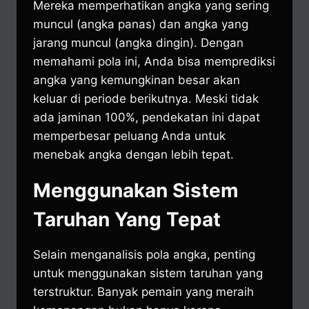
Mereka memperhatikan angka yang sering
muncul (angka panas) dan angka yang
jarang muncul (angka dingin). Dengan
memahami pola ini, Anda bisa memprediksi
angka yang kemungkinan besar akan
keluar di periode berikutnya. Meski tidak
ada jaminan 100%, pendekatan ini dapat
memperbesar peluang Anda untuk
menebak angka dengan lebih tepat.
Menggunakan Sistem
Taruhan Yang Tepat
Selain menganalisis pola angka, penting
untuk menggunakan sistem taruhan yang
terstruktur. Banyak pemain yang meraih