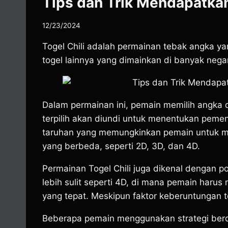
Tips dan Trik Mendapatkan
12/23/2024
Togel Chili adalah permainan tebak angka ya
togel lainnya yang dimainkan di banyak nega
Dalam permainan ini, pemain memilih angka 
terpilih akan diundi untuk menentukan pemen
taruhan yang memungkinkan pemain untuk me
yang berbeda, seperti 2D, 3D, dan 4D.
Permainan Togel Chili juga dikenal dengan p
lebih sulit seperti 4D, di mana pemain har
yang tepat. Meskipun faktor keberuntungan 
Beberapa pemain menggunakan strategi berdas