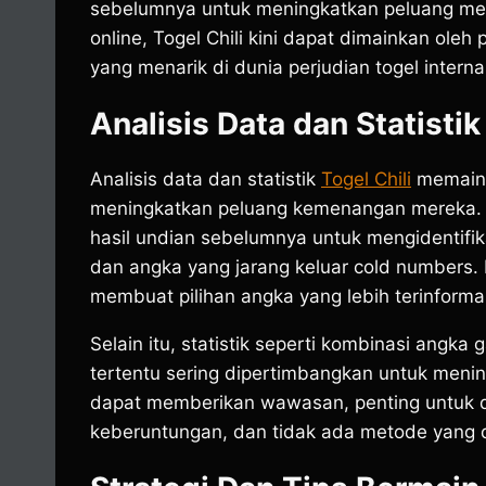
sebelumnya untuk meningkatkan peluang me
online, Togel Chili kini dapat dimainkan ole
yang menarik di dunia perjudian togel interna
Analisis Data dan Statistik
Analisis data dan statistik
Togel Chili
memaink
meningkatkan peluang kemenangan mereka. P
hasil undian sebelumnya untuk mengidentifi
dan angka yang jarang keluar cold numbers. 
membuat pilihan angka yang lebih terinforma
Selain itu, statistik seperti kombinasi angka
tertentu sering dipertimbangkan untuk meni
dapat memberikan wawasan, penting untuk d
keberuntungan, dan tidak ada metode yang