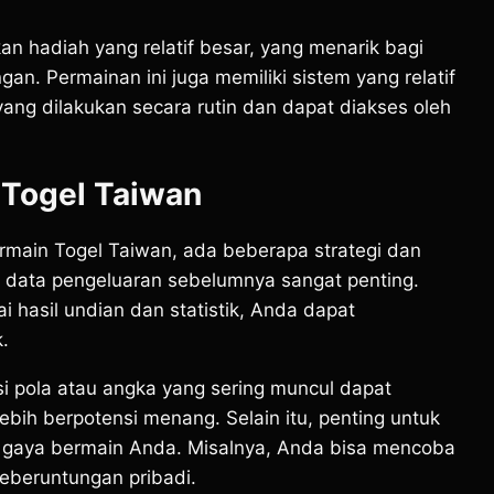
kan hadiah yang relatif besar, yang menarik bagi
n. Permainan ini juga memiliki sistem yang relatif
yang dilakukan secara rutin dan dapat diakses oleh
 Togel Taiwan
main Togel Taiwan, ada beberapa strategi dan
is data pengeluaran sebelumnya sangat penting.
 hasil undian dan statistik, Anda dapat
.
i pola atau angka yang sering muncul dapat
ih berpotensi menang. Selain itu, penting untuk
n gaya bermain Anda. Misalnya, Anda bisa mencoba
beruntungan pribadi.