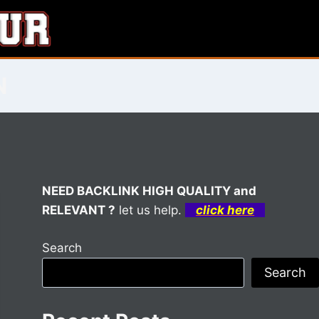
N
NEED BACKLINK HIGH QUALITY and
RELEVANT ?
let us help.
click here
Search
Search