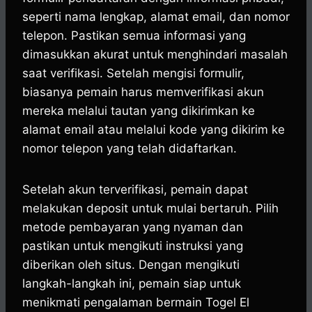
seperti nama lengkap, alamat email, dan nomor
telepon. Pastikan semua informasi yang
dimasukkan akurat untuk menghindari masalah
saat verifikasi. Setelah mengisi formulir,
biasanya pemain harus memverifikasi akun
mereka melalui tautan yang dikirimkan ke
alamat email atau melalui kode yang dikirim ke
nomor telepon yang telah didaftarkan.
Setelah akun terverifikasi, pemain dapat
melakukan deposit untuk mulai bertaruh. Pilih
metode pembayaran yang nyaman dan
pastikan untuk mengikuti instruksi yang
diberikan oleh situs. Dengan mengikuti
langkah-langkah ini, pemain siap untuk
menikmati pengalaman bermain Togel El