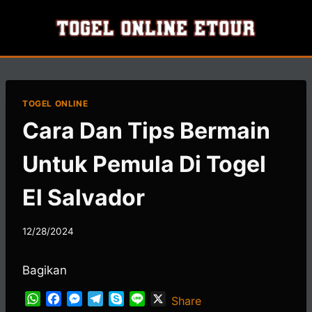
Skip
to
content
TOGEL ONLINE
Cara Dan Tips Bermain
Untuk Pemula Di Togel
El Salvador
12/28/2024
Bagikan
W
F
M
T
S
L
X
Share