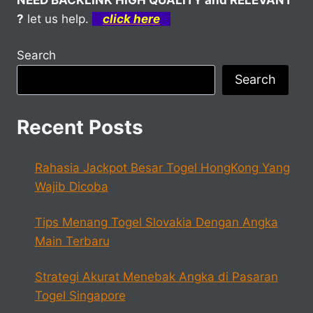
?
let us help.
click here
Search
Search
Recent Posts
Rahasia Jackpot Besar Togel HongKong Yang
Wajib Dicoba
Tips Menang Togel Slovakia Dengan Angka
Main Terbaru
Strategi Akurat Menebak Angka di Pasaran
Togel Singapore