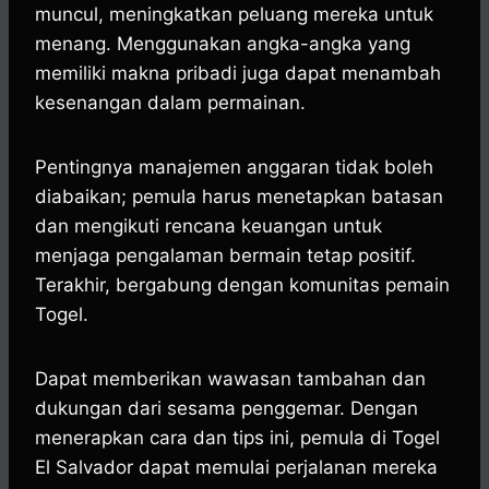
muncul, meningkatkan peluang mereka untuk
menang. Menggunakan angka-angka yang
memiliki makna pribadi juga dapat menambah
kesenangan dalam permainan.
Pentingnya manajemen anggaran tidak boleh
diabaikan; pemula harus menetapkan batasan
dan mengikuti rencana keuangan untuk
menjaga pengalaman bermain tetap positif.
Terakhir, bergabung dengan komunitas pemain
Togel.
Dapat memberikan wawasan tambahan dan
dukungan dari sesama penggemar. Dengan
menerapkan cara dan tips ini, pemula di Togel
El Salvador dapat memulai perjalanan mereka