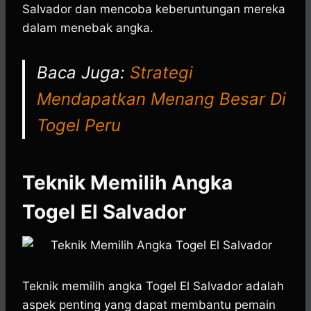
Salvador dan mencoba keberuntungan mereka
dalam menebak angka.
Baca Juga:
Strategi
Mendapatkan Menang Besar Di
Togel Peru
Teknik Memilih Angka
Togel El Salvador
Teknik memilih angka Togel El Salvador adalah
aspek penting yang dapat membantu pemain