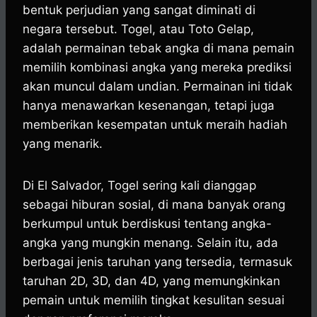
bentuk perjudian yang sangat diminati di
negara tersebut. Togel, atau Toto Gelap,
adalah permainan tebak angka di mana pemain
memilih kombinasi angka yang mereka prediksi
akan muncul dalam undian. Permainan ini tidak
hanya menawarkan kesenangan, tetapi juga
memberikan kesempatan untuk meraih hadiah
yang menarik.
Di El Salvador, Togel sering kali dianggap
sebagai hiburan sosial, di mana banyak orang
berkumpul untuk berdiskusi tentang angka-
angka yang mungkin menang. Selain itu, ada
berbagai jenis taruhan yang tersedia, termasuk
taruhan 2D, 3D, dan 4D, yang memungkinkan
pemain untuk memilih tingkat kesulitan sesuai