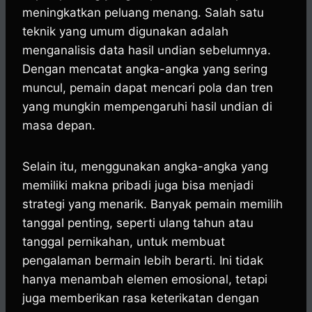
meningkatkan peluang menang. Salah satu
teknik yang umum digunakan adalah
menganalisis data hasil undian sebelumnya.
Dengan mencatat angka-angka yang sering
muncul, pemain dapat mencari pola dan tren
yang mungkin mempengaruhi hasil undian di
masa depan.
Selain itu, menggunakan angka-angka yang
memiliki makna pribadi juga bisa menjadi
strategi yang menarik. Banyak pemain memilih
tanggal penting, seperti ulang tahun atau
tanggal pernikahan, untuk membuat
pengalaman bermain lebih berarti. Ini tidak
hanya menambah elemen emosional, tetapi
juga memberikan rasa keterikatan dengan