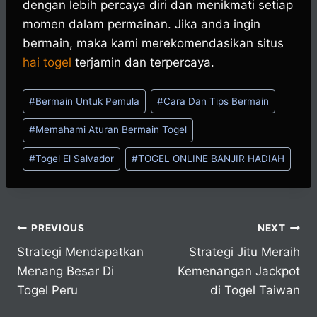
dengan lebih percaya diri dan menikmati setiap
momen dalam permainan. Jika anda ingin
bermain, maka kami merekomendasikan situs
hai togel
terjamin dan terpercaya.
Post
#
Bermain Untuk Pemula
#
Cara Dan Tips Bermain
Tags:
#
Memahami Aturan Bermain Togel
#
Togel El Salvador
#
TOGEL ONLINE BANJIR HADIAH
Post
PREVIOUS
NEXT
Strategi Mendapatkan
Strategi Jitu Meraih
navigation
Menang Besar Di
Kemenangan Jackpot
Togel Peru
di Togel Taiwan